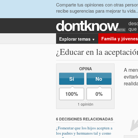
Comparte tus opiniones con otras person
recibe sugerencias para mejorar tu vida..
desc
que 
Familia y jóvenes
Explorar temas
▼
¿Educar en la aceptació
OPINA
A menu
evitar
Sí
No
realid
100%
0%
1 opinión
6 DECISIONES RELACIONADAS
¿Fomentar que los hijos acepten a
los padres y hermanos tal y como