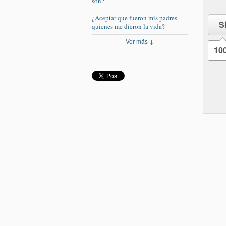
son?
¿Aceptar que fueron mis padres
S
quienes me dieron la vida?
Ver más ↓
10