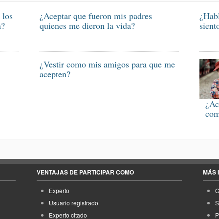
 los
¿Aceptar que fueron mis padres
¿Habl
n?
quienes me dieron la vida?
sient
¿Vestir como mis amigos para que me
acepten?
¿Ac
com
VENTAJAS DE PARTICIPAR COMO
MÁS 
Experto
C
Usuario registrado
S
Experto citado
P