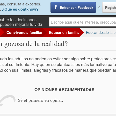
as, consulta a expertos,
o
Entrar con Facebook
Regíst
.
¿Qué es dontknow?
ubre las decisiones
pueden mejorar tu vida
Convivencia familiar
Educar en familia
Educar desde la 
n gozosa de la realidad?
do los adultos no podemos evitar ser algo sobre protectores c
les el sufrimiento. Hay quien se plantea si es más formativo par
ad con sus límites, alegrías y fracasos de manera que puedan a
OPINIONES ARGUMENTADAS
Sé el primero en opinar.