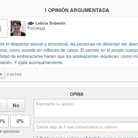
1 OPINIÓN ARGUMENTADA
Leticia Soberón
í
Psicóloga
te el despertar sexual y emocional, las personas no deberían ser ab
erte, como sucede en millones de casos. El cambio en el propio cuerpo
ilidad de embarazarse hacen que los adolescentes requieran, como m
mación. Y ojalá acompañamiento.
0
VOTOS
▼
OPINA
í
No
0%
0%
4 opiniones