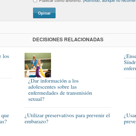
Publicar como anónimo.
(Admitido, aunque no recome
Opinar
DECISIONES RELACIONADAS
e los
¿Ense
Síndr
enfer
¿Dar información a los
adolescentes sobre las
enfermedades de transmisión
sexual?
s que
¿Utilizar preservativos para prevenir el
¿Usar
as?
embarazo?
preve