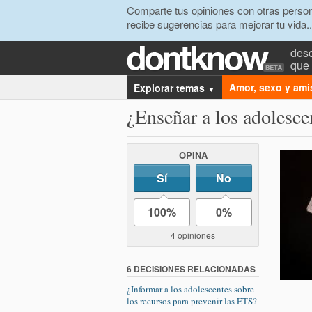
Comparte tus opiniones con otras person
recibe sugerencias para mejorar tu vida..
desc
que 
Amor, sexo y ami
Explorar temas
▼
¿Enseñar a los adolesc
OPINA
Sí
No
100%
0%
4 opiniones
6 DECISIONES RELACIONADAS
¿Informar a los adolescentes sobre
los recursos para prevenir las ETS?