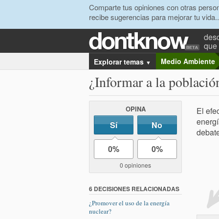
Comparte tus opiniones con otras person
recibe sugerencias para mejorar tu vida..
desc
que 
Medio Ambiente
Explorar temas
▼
¿Informar a la població
OPINA
El efe
energí
Sí
No
debate
0%
0%
0 opiniones
6 DECISIONES RELACIONADAS
¿Promover el uso de la energía
nuclear?