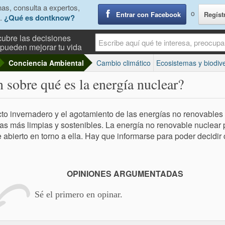
as, consulta a expertos,
o
Entrar con Facebook
Regíst
.
¿Qué es dontknow?
ubre las decisiones
pueden mejorar tu vida
Conciencia Ambiental
Cambio climático
Ecosistemas y biodiv
n sobre qué es la energía nuclear?
cto invernadero y el agotamiento de las energías no renovables 
as más limpias y sostenibles. La energía no renovable nuclear 
 abierto en torno a ella. Hay que informarse para poder decidir
OPINIONES ARGUMENTADAS
Sé el primero en opinar.