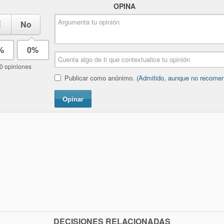
OPINA
í
No
%
0%
0 opiniones
Publicar como anónimo.
(Admitido, aunque no recome
Opinar
DECISIONES RELACIONADAS