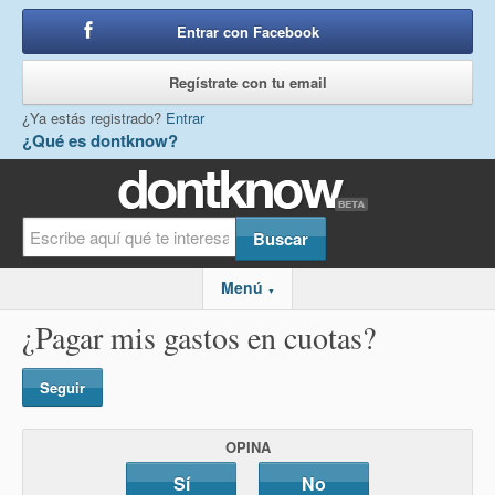
Entrar con Facebook
o
Regístrate con tu email
¿Ya estás registrado?
Entrar
¿Qué es dontknow?
Menú
▼
¿Pagar mis gastos en cuotas?
Seguir
OPINA
Sí
No