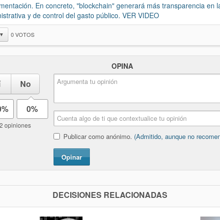
mentación. En concreto, "blockchain" generará más transparencia en l
istrativa y de control del gasto público. VER VIDEO
0
VOTOS
▼
OPINA
í
No
0%
0%
2 opiniones
Publicar como anónimo.
(Admitido, aunque no recome
Opinar
DECISIONES RELACIONADAS