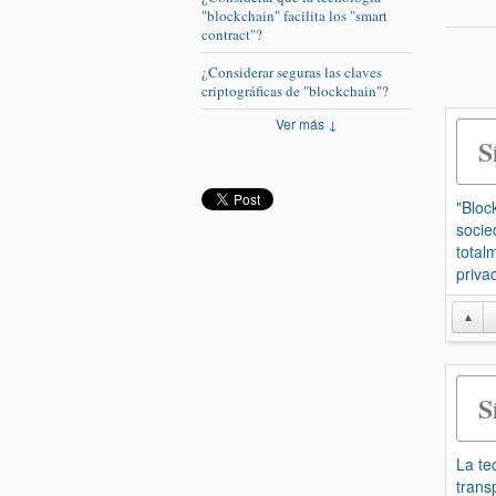
"blockchain" facilita los "smart
contract"?
¿Considerar seguras las claves
criptográficas de "blockchain"?
Ver más ↓
S
"Bloc
socie
total
priva
▲
S
La te
trans