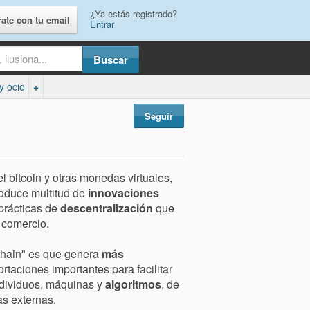
¿Ya estás registrado?
rate con tu email
Entrar
y ocio
+
Seguir
el bitcoin y otras monedas virtuales,
oduce multitud de
innovaciones
 prácticas de
descentralización
que
comercio.
chain" es que genera
más
rtaciones importantes para facilitar
ndividuos, máquinas y
algoritmos
, de
as externas.