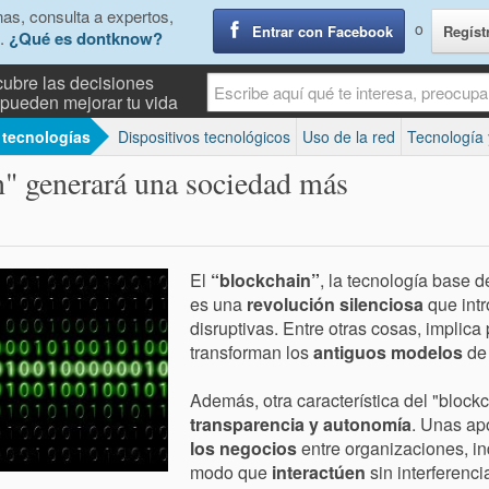
as, consulta a expertos,
o
Entrar con Facebook
Regíst
.
¿Qué es dontknow?
ubre las decisiones
pueden mejorar tu vida
 tecnologías
Dispositivos tecnológicos
Uso de la red
Tecnología 
n" generará una sociedad más
El
“blockchain”
, la tecnología base d
es una
revolución silenciosa
que intr
disruptivas. Entre otras cosas, implica
transforman los
antiguos modelos
de 
Además, otra característica del "block
transparencia y autonomía
. Unas apo
los negocios
entre organizaciones, i
modo que
interactúen
sin interferenci