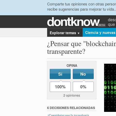
Comparte tus opiniones con otras person
recibe sugerencias para mejorar tu vida..
desc
que 
Ciencia y nuevas
Explorar temas
▼
¿Pensar que "blockchai
transparente?
OPINA
Sí
No
100%
0%
2 opiniones
6 DECISIONES RELACIONADAS
¿Considerar que la tecnología