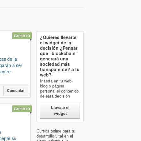
EXPERTO
¿Quieres llevarte
el widget de la
decisión
¿Pensar
que "blockchain"
generará una
pas de la
sociedad más
egarán a ser
transparente?
a tu
 entre
web?
Inserta en tu web,
blog o página
Comentar
personal el contenido
de esta decisión
Llévate el
EXPERTO
widget
Cursos online para tu
s
desarrollo vital en el
cepte su
plano individual y