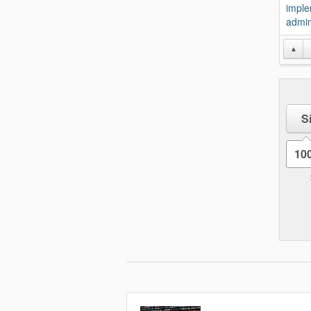
imple
admin
▲
S
10