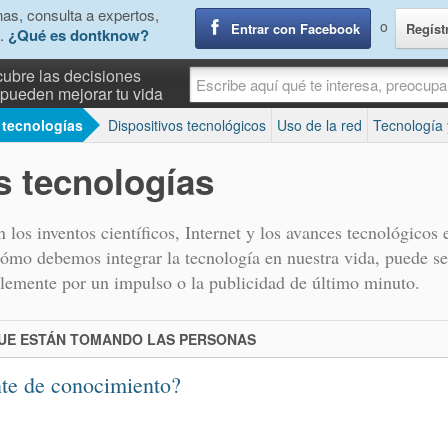
as, consulta a expertos,
o
Entrar con Facebook
Regíst
.
¿Qué es dontknow?
ubre las decisiones
pueden mejorar tu vida
 tecnologías
Dispositivos tecnológicos
Uso de la red
Tecnología 
s tecnologías
 los inventos científicos, Internet y los avances tecnológicos 
cómo debemos integrar la tecnología en nuestra vida, puede se
plemente por un impulso o la publicidad de último minuto.
QUE ESTÁN TOMANDO LAS PERSONAS
nte de conocimiento?