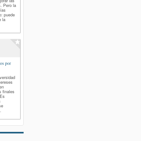
orar las
. Pero la
sías
ro: puede
e la
ios por
iversidad
ntereses
en
 finales
 Es
s
se
.