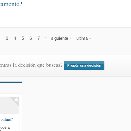
itamente?
…
2
3
4
5
6
7
siguiente ›
última »
ntras la decisión que buscas?
Propón una decisión
 online?
yude a