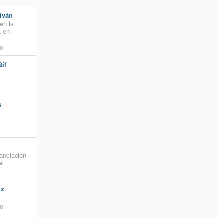
iván
en la
a en
to
il
s
e
nanciación
al
iz
to