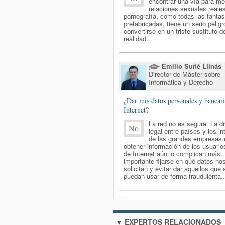
encontrar una vía para mej
relaciones sexuales reales
pornografía, como todas las fanta
prefabricadas, tiene un serio pelig
convertirse en un triste sustituto d
realidad...
Emilio Suñé Llinás
Director de Máster sobre
Informática y Derecho
¿Dar mis datos personales y bancar
Internet?
La red no es segura. La d
No
legal entre países y los i
de las grandes empresas 
obtener información de los usuarios
de Internet aún lo complican más.
importante fijarse en qué datos no
solicitan y evitar dar aquellos que 
puedan usar de forma fraudulenta..
▼ EXPERTOS RELACIONADOS