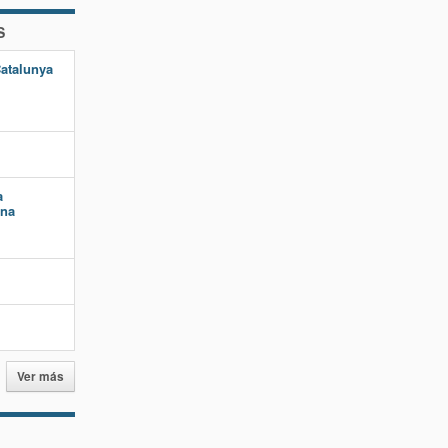
S
Catalunya
a
ana
Ver más