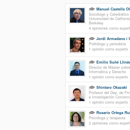
Manuel Castells Ol
Sociólogo y Catedrático 
Universidad de Californi
Berkeley
4 opiniones como exper
Jordi Armadans i G
Politólogo y periodista
1 opinión como experto
Emilio Suñé Lliná
Director de Máster sobr
Informática y Derecho
1 opinión como experto
Shintaro Okazaki
Profesor del Dep. de Fi
e Investigación Comerci
1 opinión como experto
Rosario Ortega Ru
Psicóloga y terapeuta
2 opiniones como exper