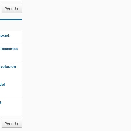
Ver más
ocial.
olescentes
evolución :
del
a
Ver más