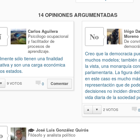
14 OPINIONES ARGUMENTADAS
Carlos Aguilera
Iñigo D
í
No
Psicólogo ocupacional
Moreno
y facilitador de
De conv
procesos de
democrá
aprendizaje.
Creo que la democracia pu
lmente sólo tienen una finalidad
muchos modelos; también a
ativa y son una carga económica
la vista, una monarquía cons
los estados.
parlamentaria. La figura del
en este caso es mucho má
9
VOTOS
▼
0
Comentar
representación que de pode
decisiones no inciden direc
vida diaria de la sociedad p
2
VOTOS
▲
▼
José Luis González Quirós
o
Filósofo y analista político