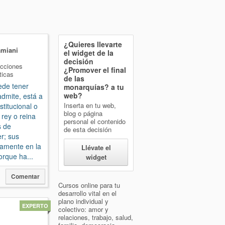
¿Quieres llevarte
amiani
el widget de la
decisión
icciones
¿Promover el final
ticas
de las
ede tener
monarquías?
a tu
web?
dmite, está a
Inserta en tu web,
titucional o
blog o página
 rey o reina
personal el contenido
s de
de esta decisión
r; sus
tamente en la
Llévate el
orque ha...
widget
0
Comentar
Cursos online para tu
desarrollo vital en el
plano individual y
EXPERTO
colectivo: amor y
relaciones, trabajo, salud,