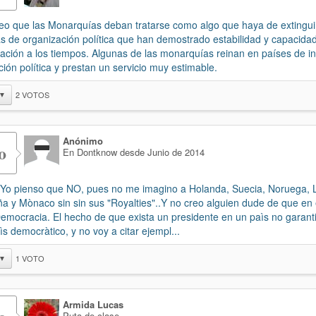
eo que las Monarquías deban tratarse como algo que haya de extingui
s de organización política que han demostrado estabilidad y capacida
ación a los tiempos. Algunas de las monarquías reinan en países de i
ción política y prestan un servicio muy estimable.
2
VOTOS
▼
Anónimo
o
En Dontknow desde Junio de 2014
Yo pienso que NO, pues no me imagino a Holanda, Suecia, Noruega,
a y Mònaco sin sin sus "Royalties"..Y no creo alguien dude de que en
emocracia. El hecho de que exista un presidente en un paìs no garant
ìs democràtico, y no voy a citar ejempl...
1
VOTO
▼
Armida Lucas
Puta de clase