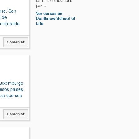
familia, democracia,
paz...
rse. Son
Ver cursos en
d de
Dontknow School of
nmejorable
Life
Comentar
 Luxemburgo,
 esos paises
iza que sea
Comentar