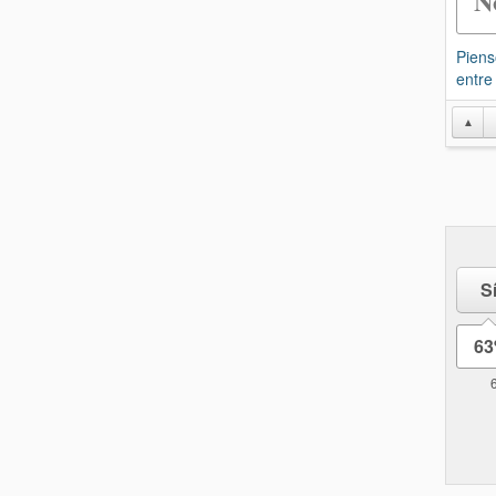
N
Piens
entre
▲
S
6