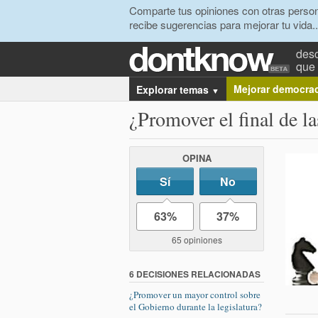
Comparte tus opiniones con otras person
recibe sugerencias para mejorar tu vida..
desc
que 
Mejorar democra
Explorar temas
▼
¿Promover el final de l
OPINA
Sí
No
63%
37%
65 opiniones
6 DECISIONES RELACIONADAS
¿Promover un mayor control sobre
el Gobierno durante la legislatura?