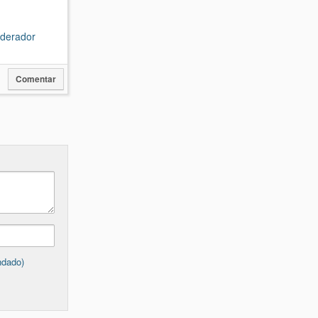
oderador
Comentar
ndado)