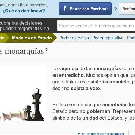
as, consulta a expertos,
o
Entrar con Facebook
Regíst
.
¿Qué es dontknow?
ubre las decisiones
pueden mejorar tu vida
cia
Modelos de Estado
Poder ejecutivo
Poder legislativo
Pode
as monarquías?
La
vigencia
de las
monarquías
como 
en
entredicho
. Muchos opinan que, pa
que eliminar este
sistema obsoleto
, 
decir no
sujeta a voto
.
En las monarquías
parlamentarias
los
Estado pero
no gobiernan
. Represent
símbolo de la
unidad
del Estado; y los
▼
Entender mejor la decisión