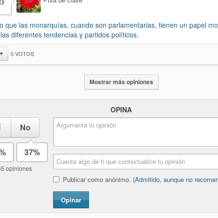
o
o que las monarquías, cuando son parlamentarias, tienen un papel m
 las diferentes tendencias y partidos políticos.
0
VOTOS
▼
Mostrar más opiniones
OPINA
í
No
3%
37%
65 opiniones
Publicar como anónimo.
(Admitido, aunque no recome
Opinar