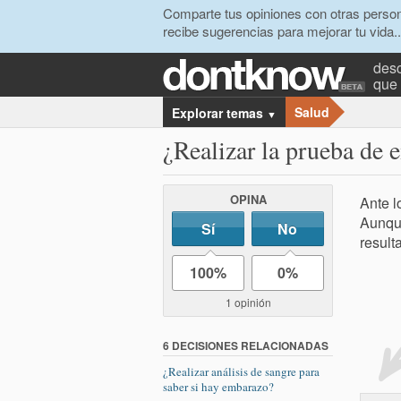
Comparte tus opiniones con otras person
recibe sugerencias para mejorar tu vida..
desc
que 
Salud
Explorar temas
▼
¿Realizar la prueba de 
OPINA
Ante l
Aunque
Sí
No
result
100%
0%
1 opinión
6 DECISIONES RELACIONADAS
¿Realizar análisis de sangre para
saber si hay embarazo?