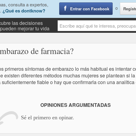
as, consulta a expertos,
o
Entrar con Facebook
Regíst
.
¿Qué es dontknow?
ubre las decisiones
pueden mejorar tu vida
embarazo de farmacia?
os primeros síntomas de embarazo lo más habitual es intentar c
 existen diferentes métodos muchas mujeres se plantean si l
a suficientemente fiable o hay que confirmarla con una analítica o
OPINIONES ARGUMENTADAS
Sé el primero en opinar.