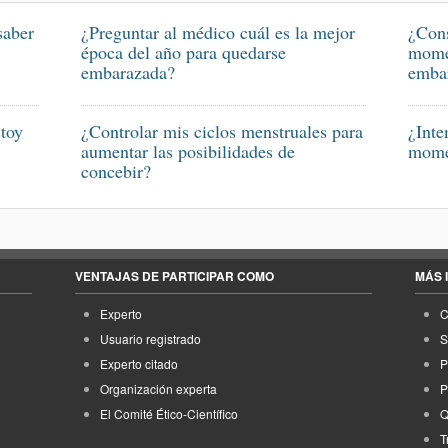
saber
¿Preguntar al médico cuál es la mejor
¿Cons
época del año para quedarse
momen
embarazada?
emba
stoy
¿Controlar mis ciclos menstruales para
¿Inte
aumentar las posibilidades de
momen
concebir?
VENTAJAS DE PARTICIPAR COMO
MÁS 
Experto
C
Usuario registrado
S
Experto citado
P
Organización experta
P
El Comité Ético-Científico
Q
T