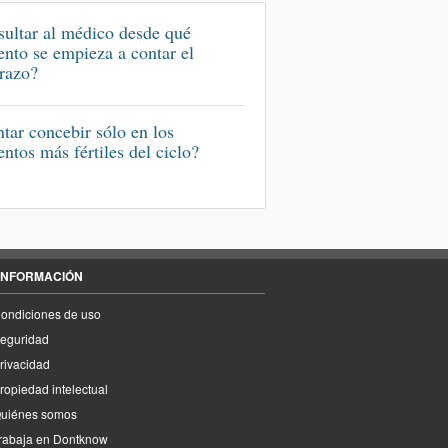
ultar al médico desde qué
to se empieza a contar el
razo?
ntar concebir sólo en los
tos más fértiles del ciclo?
INFORMACIÓN
ondiciones de uso
eguridad
rivacidad
ropiedad intelectual
uiénes somos
rabaja en Dontknow