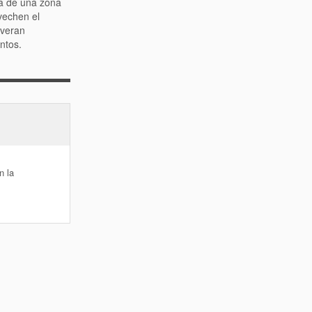
ia de una zona
vechen el
 veran
ntos.
n la