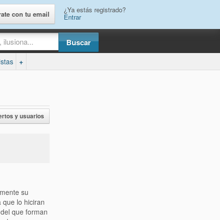
¿Ya estás registrado?
rate con tu email
Entrar
istas
+
ertos y usuarios
lmente su
 que lo hiciran
s del que forman