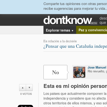
Comparte tus opiniones con otras person
recibe sugerencias para mejorar tu vida..
desc
que 
Paz y convivenci
Explorar temas
▼
En relación a la decisión
¿Pensar que una Cataluña indep
Jose Manuel
No
Rio revuelto,
Esta es mi opinión person
▲
▼
Los paises que actualmente componen la 
0
VOTOS
independencia y considere que no afecta a
otros territorios de ellos mismos, y eso so