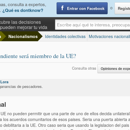
as, consulta a expertos,
o
Entrar con Facebook
Regíst
.
¿Qué es dontknow?
ubre las decisiones
pueden mejorar tu vida
a
Nacionalismos
Identidades colectivas
Motivaciones nacional
endiente será miembro de la UE?
Consulta otras
Opiniones de exp
 Lora
 ganancias de pescadores.
al
UE no pueden permitir que una parte de uno de ellos decida unilatera
 los acuerdos comunitarios de esos paises. Seria una puerta abierta a
lo debilitaria a la UE. Otro caso seria que usando la legislacion del pai