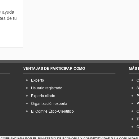
te ayuda
tes de tu
VENTAJAS DE PARTICIPAR COMO
MÁS 
Experto
C
Usuario registrado
S
Experto citado
P
Organización experta
P
El Comité Ético-Científico
Q
T
C
 COFINANCIADA POR EL MINISTERIO DE ECONOMÍA Y COMPETITIVIDAD Y LA COMUNIDAD