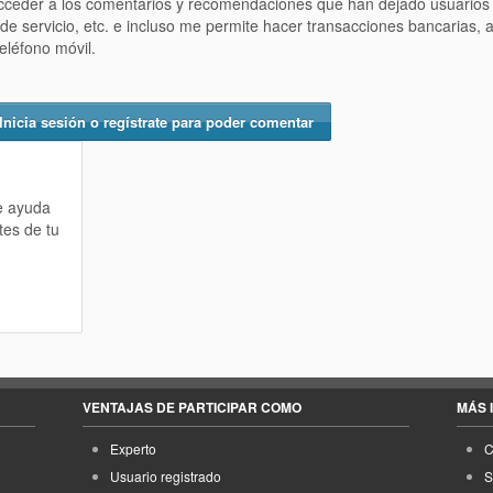
acceder a los comentarios y recomendaciones que han dejado usuarios
s de servicio, etc. e incluso me permite hacer transacciones bancarias,
eléfono móvil.
Inicia sesión o regístrate para poder comentar
te ayuda
tes de tu
VENTAJAS DE PARTICIPAR COMO
MÁS 
Experto
C
Usuario registrado
S