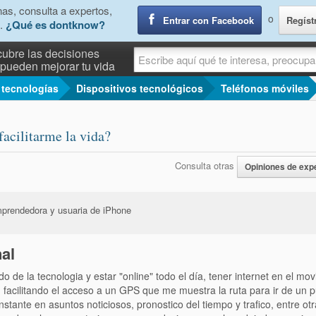
as, consulta a expertos,
o
Entrar con Facebook
Regíst
.
¿Qué es dontknow?
ubre las decisiones
pueden mejorar tu vida
 tecnologías
Dispositivos tecnológicos
Teléfonos móviles
facilitarme la vida?
Consulta otras
Opiniones de exp
mprendedora y usuaria de iPhone
al
e la tecnologia y estar "online" todo el día, tener internet en el movil
, facilitando el acceso a un GPS que me muestra la ruta para ir de un 
instante en asuntos noticiosos, pronostico del tiempo y trafico, entre ot