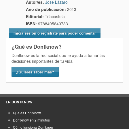
Autor/es:
José Lázaro
Año de publicación:
2013
Editorial:
Triacastela
ISBN:
9788495840783
Inicia sesión o regístrate para poder comentar
¿Qué es Dontknow?
Dontknow es la red social que te ayuda a tomar las
decisiones importantes de tu vida
¿Quieres saber más?
EN DONTKNOW
Qué es Dontknow
Dontknow en 2 minutos
Cómo funciona Dontknow