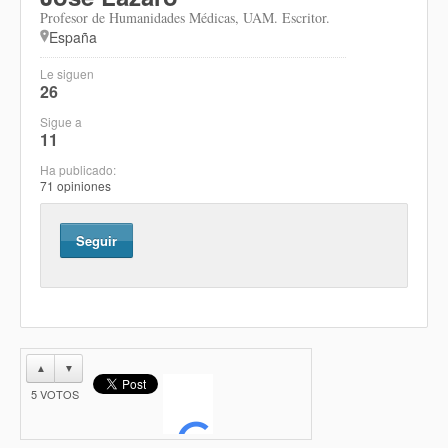
Profesor de Humanidades Médicas, UAM. Escritor.
España
Le siguen
26
Sigue a
11
Ha publicado:
71 opiniones
Seguir
▲
▼
5
VOTOS