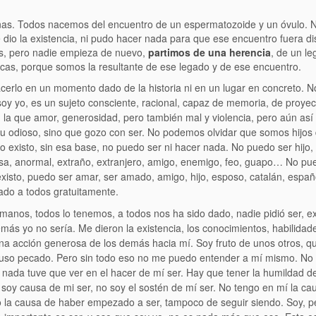
nas. Todos nacemos del encuentro de un espermatozoide y un óvulo. 
e dio la existencia, ni pudo hacer nada para que ese encuentro fuera di
s, pero nadie empieza de nuevo,
partimos de una herencia
, de un l
ticas, porque somos la resultante de ese legado y de ese encuentro.
hacerlo en un momento dado de la historia ni en un lugar en concreto. N
 soy yo, es un sujeto consciente, racional, capaz de memoria, de proyec
n la que amor, generosidad, pero también mal y violencia, pero aún as
u odioso, sino que gozo con ser. No podemos olvidar que somos hijos d
no existo, sin esa base, no puedo ser ni hacer nada. No puedo ser hijo,
osa, anormal, extraño, extranjero, amigo, enemigo, feo, guapo… No pu
 existo, puedo ser amar, ser amado, amigo, hijo, esposo, catalán, españ
ado a todos gratuitamente.
manos, todos lo tenemos, a todos nos ha sido dado, nadie pidió ser, ex
más yo no sería. Me dieron la existencia, los conocimientos, habilidade
a acción generosa de los demás hacia mí. Soy fruto de unos otros, qu
incluso pecado. Pero sin todo eso no me puedo entender a mí mismo. No
 nada tuve que ver en el hacer de mí ser. Hay que tener la humildad 
 soy causa de mi
ser, no soy el sostén de mí ser. No tengo en mí la ca
 la causa de haber empezado a ser, tampoco de seguir siendo. Soy, 