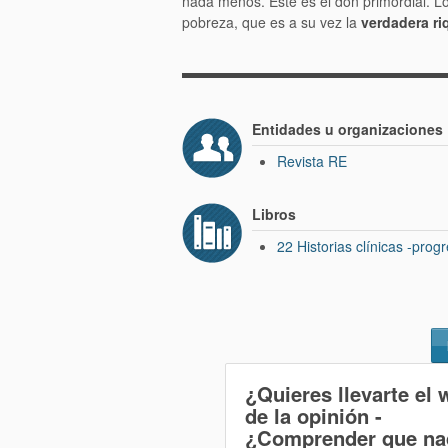
nada menos. Este es el don primordial. L
pobreza, que es a su vez la
verdadera ri
Entidades u organizaciones
Revista RE
Libros
22 Historias clínicas -pro
¿Quieres llevarte el 
de la opinión
-
¿Comprender que na