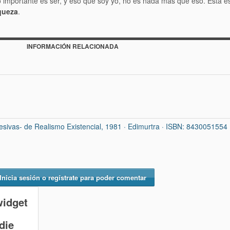
o importante es ser, y eso que soy yo, no es nada más que eso. Esta e
queza
.
INFORMACIÓN RELACIONADA
gresivas- de Realismo Existencial, 1981 · Edimurtra · ISBN: 8430051554
Inicia sesión o regístrate para poder comentar
widget
die