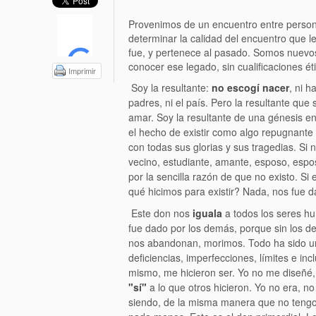
Provenimos de un encuentro entre perso
determinar la calidad del encuentro que l
fue, y pertenece al pasado. Somos nuevo
conocer ese legado, sin cualificaciones é
Imprimir
Soy la resultante:
n
o escogí nacer
, ni 
padres, ni el país. Pero la resultante que
amar. Soy la resultante de una génesis e
el hecho de existir como algo repugnante 
con todas sus glorias y sus tragedias. Si 
vecino, estudiante, amante, esposo, esp
por la sencilla razón de que no existo. Si
qué hicimos para existir? Nada, nos fue d
Este don nos
iguala
a todos los seres hu
fue dado por los demás, porque sin los de
nos abandonan, morimos. Todo ha sido un
deficiencias, imperfecciones, límites e 
mismo, me hicieron ser. Yo no me diseñé,
"sí"
a lo que otros hicieron. Yo no era,
no
siendo, de la misma manera que no tengo