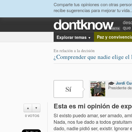
Comparte tus opiniones con otras person
recibe sugerencias para mejorar tu vida..
desc
que 
Paz y convivenci
Explorar temas
▼
En relación a la decisión
¿Comprender que nadie elige el 
Jordi Cu
Sí
Presidente de
Esta es mi opinión de exp
▲
▼
Si existo puedo amar, ser amado, ami
0
VOTOS
Nada, nos fue dado a todos gratuitam
dado, nadie pidió ser, existir. Ignorar