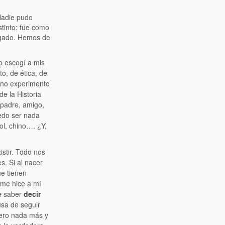
Nadie pudo
stinto: fue como
egado. Hemos de
o escogí a mis
to, de ética, de
í no experimento
e la Historia
 padre, amigo,
edo ser nada
ol, chino…. ¿Y,
istir. Todo nos
s. Si al nacer
e tienen
 me hice a mí
de saber
decir
usa de seguir
pero nada más y