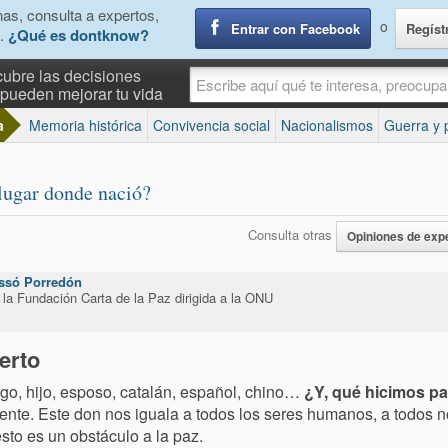
as, consulta a expertos,
o
Entrar con Facebook
Regíst
.
¿Qué es dontknow?
ubre las decisiones
pueden mejorar tu vida
a
Memoria histórica
Convivencia social
Nacionalismos
Guerra y 
lugar donde nació?
Consulta otras
Opiniones de exp
ssó Porredón
 la Fundación Carta de la Paz dirigida a la ONU
erto
go, hijo, esposo, catalán, español, chino…
¿Y, qué hicimos par
ente. Este don nos iguala a todos los seres humanos, a todos n
 esto es un obstáculo a la paz.