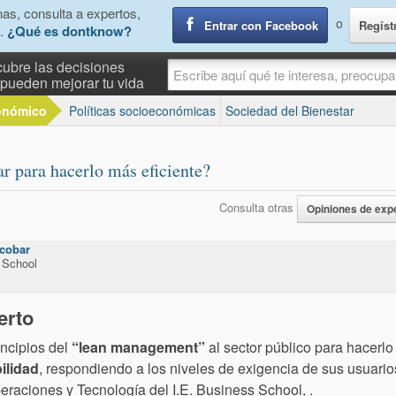
as, consulta a expertos,
o
Entrar con Facebook
Regíst
.
¿Qué es dontknow?
ubre las decisiones
pueden mejorar tu vida
onómico
Políticas socioeconómicas
Sociedad del Bienestar
r para hacerlo más eficiente?
Consulta otras
Opiniones de exp
cobar
 School
erto
incipios del
“lean management”
al sector público para hacerlo
ilidad
, respondiendo a los niveles de exigencia de sus usuarios
peraciones y Tecnología del I.E. Business School,
.