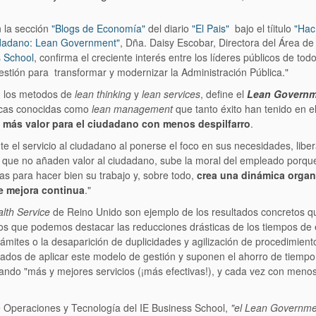
n la sección
"Blogs de Economía"
del diario
"El Pais"
bajo el tíitulo
"Hac
ciudadano: Lean Government"
,
Dña. Daisy Escobar, Directora del Área de
 School
, confirma el creciente interés
entre los líderes públicos de to
stión para transformar y modernizar la Administración Pública."
en los metodos de
lean thinking
y
lean services
, define el
Lean Governm
cticas conocidas como
lean management
que tanto éxito han tenido en el
más valor para el ciudadano con menos despilfarro
.
e el servicio al ciudadano al ponerse el foco en sus necesidades, libe
des que no añaden valor al ciudadano, sube la moral del empleado porqu
cas para hacer bien su trabajo y, sobre todo,
crea una dinámica organ
de mejora continua
."
alth Service
de Reino Unido son ejemplo de los resultados concretos q
los que podemos destacar las r
educciones drásticas de los tiempos de 
ámites o la desaparición de duplicidades y agilización de procedimient
tados de aplicar este modelo de gestión y suponen el ahorro de tiempo,
ndo "más y mejores servicios (¡más efectivas!), y cada vez con meno
e Operaciones y Tecnología del IE Business School,
"el Lean Governme