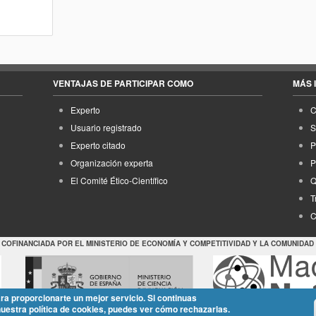
VENTAJAS DE PARTICIPAR COMO
MÁS 
Experto
C
Usuario registrado
S
Experto citado
P
Organización experta
P
El Comité Ético-Científico
Q
T
C
 COFINANCIADA POR EL MINISTERIO DE ECONOMÍA Y COMPETITIVIDAD Y LA COMUNIDAD
ara proporcionarte un mejor servicio. Si continuas
nuestra política de cookies, puedes ver cómo rechazarlas.