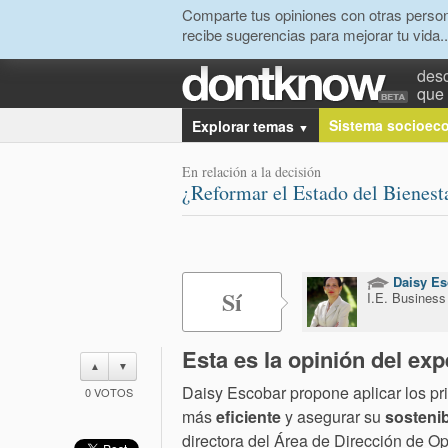
Comparte tus opiniones con otras person
recibe sugerencias para mejorar tu vida..
desc
que 
Sistema socioec
Explorar temas
▼
En relación a la decisión
¿Reformar el Estado del Bienesta
Daisy Es
Sí
I.E. Business
Esta es la opinión del exp
▲
▼
Daisy Escobar propone
aplicar los pr
0
VOTOS
más
eficiente
y asegurar su
sostenib
d
irectora del Área de Dirección de O