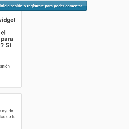
Inicia sesión o regístrate para poder comentar
widget
el
 para
e? Sí
a
pinión
te ayuda
tes de tu