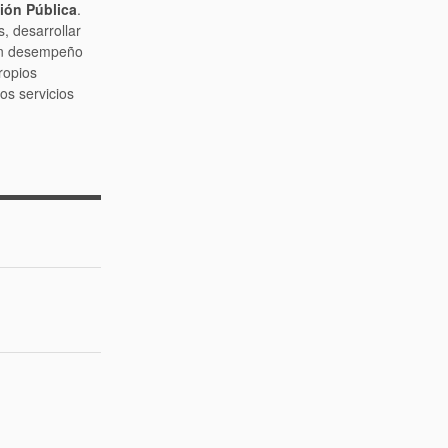
ión Pública
.
, desarrollar
 un desempeño
ropios
os servicios