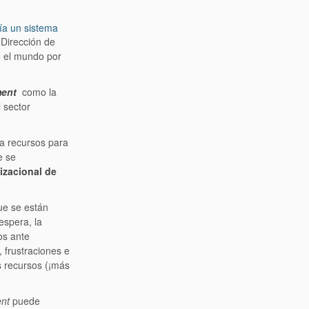
ía un sistema
 Dirección de
do el mundo por
ent
como la
 sector
ra recursos para
e se
izacional de
ue se están
espera, la
os ante
 frustraciones e
s recursos (¡más
nt
puede