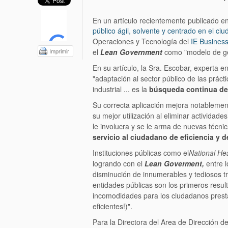
En un artículo recientemente publicado e
público ágil, solvente y centrado en el 
Operaciones y Tecnología del
IE Business
Imprimir
el
Lean Government
como "modelo de ge
En su artículo, la Sra. Escobar, experta 
"adaptación al sector público de las prá
industrial ... es la
búsqueda continua de 
Su correcta aplicación mejora notablement
su mejor utilización al eliminar activida
le involucra y se le arma de nuevas técni
servicio al ciudadano de eficiencia y 
Instituciones públicas como el
National He
logrando con el
Lean Goverment,
entre 
disminución de innumerables y tediosos tr
entidades públicas son los primeros resul
incomodidades para los ciudadanos presta
eficientes!)".
Para la Directora del Area de Dirección d