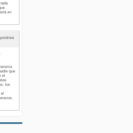
onada
que
está en
mporánea
s
beranía
nadie que
 el
ates
s; los
 el
beranos.