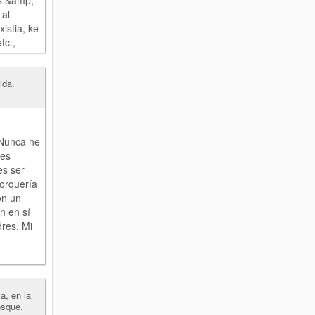
s &amp;
 al
istia, ke
tc.,
ida.
 Nunca he
nes
es ser
porquería
on un
n en sí
res. Mi
a, en la
osque.