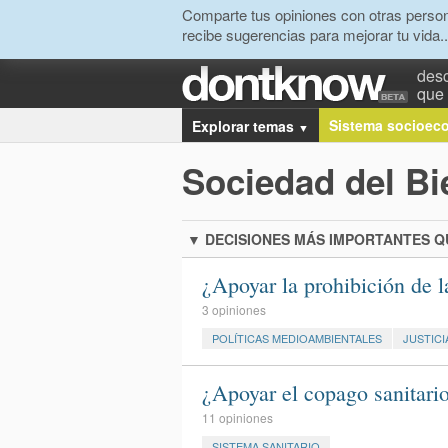
Comparte tus opiniones con otras person
recibe sugerencias para mejorar tu vida..
desc
que 
Sistema socioec
Explorar temas
▼
Sociedad del Bi
▼
DECISIONES MÁS IMPORTANTES 
¿Apoyar la prohibición de 
3 opiniones
POLÍTICAS MEDIOAMBIENTALES
JUSTICI
¿Apoyar el copago sanitari
11 opiniones
SISTEMA SANITARIO