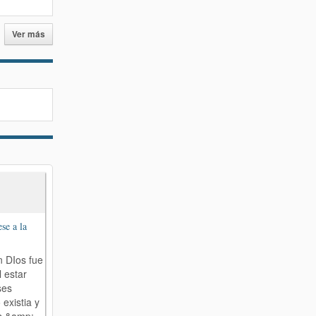
Ver más
se a la
n DIos fue
l estar
ses
 existia y