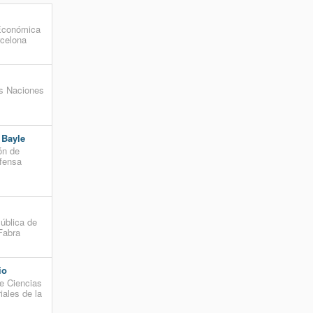
 Económica
rcelona
as Naciones
 Bayle
ón de
efensa
y
ública de
Fabra
io
e Ciencias
ales de la