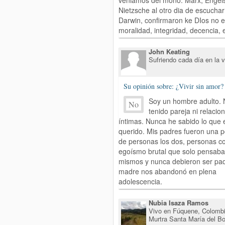
veniamos del mono. Marx, Engel
Nietzsche al otro dia de escuchar
Darwin, confirmaron ke DIos no ex
moralidad, integridad, decencia, e
John Keating
Sufriendo cada día en la v
Su opinión sobre: ¿Vivir sin amor?
Soy un hombre adulto.
No
tenido pareja ni relacio
íntimas. Nunca he sabido lo que 
querido. Mis padres fueron una 
de personas los dos, personas c
egoísmo brutal que solo pensaba
mismos y nunca debieron ser pad
madre nos abandonó en plena
adolescencia.
Nubia Isaza Ramos
Vivo en Fúquene, Colombi
Murtra Santa María del B