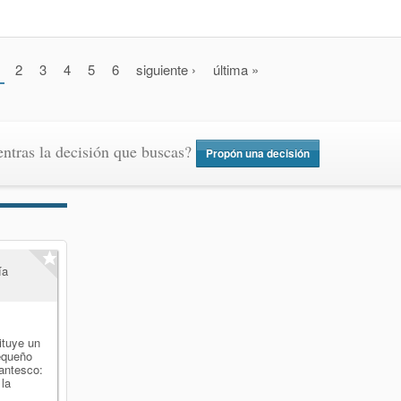
2
3
4
5
6
siguiente ›
última »
ntras la decisión que buscas?
Propón una decisión
ía
ituye un
equeño
antesco:
 la