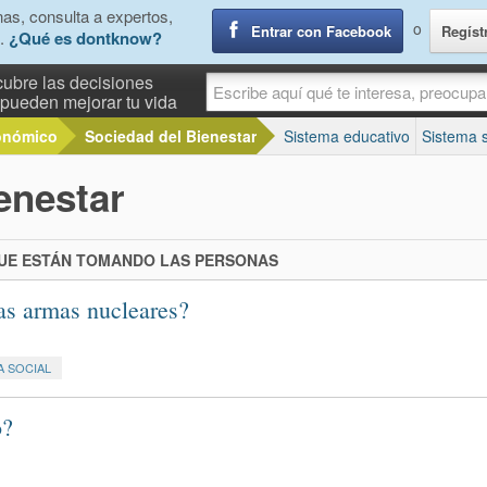
as, consulta a expertos,
o
Entrar con Facebook
Regíst
.
¿Qué es dontknow?
ubre las decisiones
pueden mejorar tu vida
onómico
Sociedad del Bienestar
Sistema educativo
Sistema s
enestar
QUE ESTÁN TOMANDO LAS PERSONAS
las armas nucleares?
A SOCIAL
o?