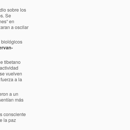
dio sobre los
s. Se
nes” en
aran a oscilar
 biológicos
ervan-
je tibetano
actividad
 se vuelven
fuerza a la
eron a un
sentían más
s consciente
e la paz