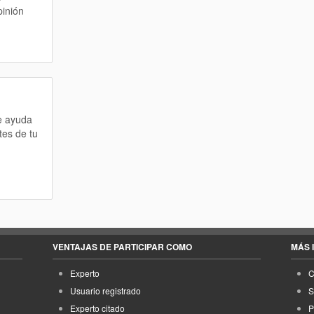
pinión
te ayuda
tes de tu
VENTAJAS DE PARTICIPAR COMO
MÁS 
Experto
C
Usuario registrado
S
Experto citado
P