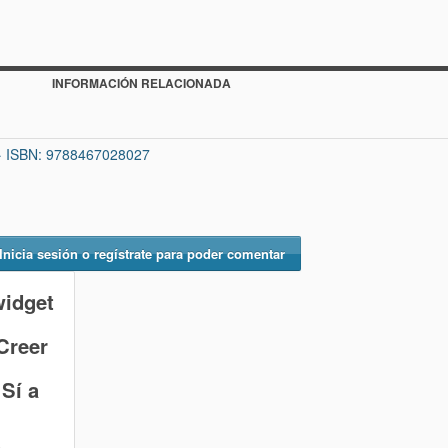
INFORMACIÓN RELACIONADA
 · ISBN: 9788467028027
Inicia sesión o regístrate para poder comentar
widget
Creer
 Sí
a
a