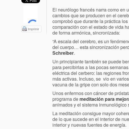
El neurólogo francés narra como en un
cambios que se producen en el cereb
comprobó que durante la práctica los
comparación con el estado de vida hab
Imprimir
de forma armónica, sincronizada:
“A escala del cerebro, es un fenómen
del cuerpo… esta sincronización perd
Schreiber
.
Un principiante también se puede bene
para percibirlas a las pocas semanas
eléctrica del cerbero: las regiones fr
más activas. Incluso, se
vio en vario
vacuna de la gripe con solo dos mese
Unos enfermos con cáncer de prósta
programa de
meditación para mejora
animados y el sistema inmunológico s
La meditación consigue mayor cohere
de lo que sucede en el interior de nu
interior y nuevas fuentes de energía.