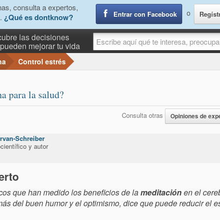
as, consulta a expertos,
o
Entrar con Facebook
Regíst
.
¿Qué es dontknow?
ubre las decisiones
pueden mejorar tu vida
na
Control estrés
a para la salud?
Consulta otras
Opiniones de exp
rvan-Schreiber
ientífico y autor
erto
ficos que han medido los beneficios de la
meditación
en el cere
ás del buen humor y el optimismo, dice que puede reducir el es