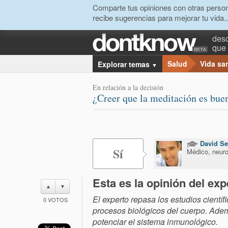
Comparte tus opiniones con otras person
recibe sugerencias para mejorar tu vida..
desc
que 
Salud
Vida sa
Explorar temas
▼
En relación a la decisión
¿Creer que la meditación es buen
David Se
Sí
Médico, neuroc
Esta es la opinión del exp
▲
▼
El experto repasa los estudios cientí
0
VOTOS
procesos biológicos del cuerpo. Adem
potenciar el sistema inmunológico.