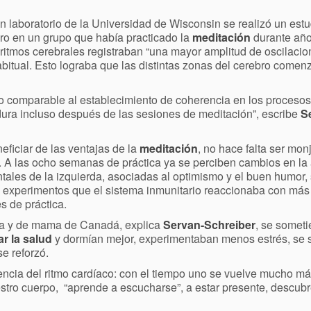
 laboratorio de la Universidad de Wisconsin se realizó un estu
ro en un grupo que había practicado la
meditación
durante año
 ritmos cerebrales registraban “una mayor amplitud de oscilacio
itual. Esto lograba que las distintas zonas del cerebro comenz
o comparable al establecimiento de coherencia en los procesos
ura incluso después de las sesiones de meditación”, escribe
S
ficiar de las ventajas de la
meditación
, no hace falta ser mon
. A las ocho semanas de práctica ya se perciben cambios en la 
ontales de la izquierda, asociadas al optimismo y el buen humor,
s experimentos que el sistema inmunitario reaccionaba con más 
s de práctica.
ta y de mama de Canadá, explica
Servan-Schreiber
, se someti
r la salud
y dormían mejor, experimentaban menos estrés, se 
e reforzó.
ncia del ritmo cardíaco: con el tiempo uno se vuelve mucho má
estro cuerpo,
“aprende a escucharse”, a estar presente, descubr