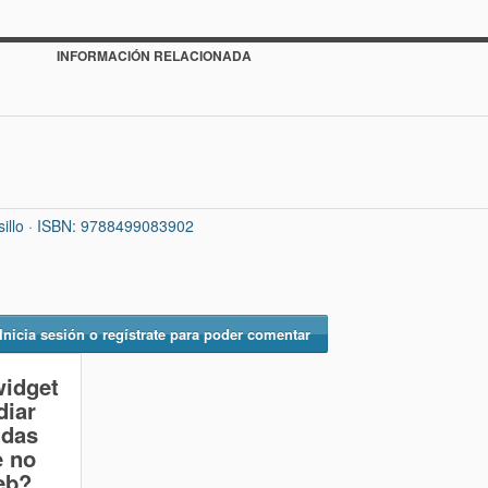
INFORMACIÓN RELACIONADA
lsillo · ISBN: 9788499083902
Inicia sesión o regístrate para poder comentar
widget
diar
idas
e no
eb?