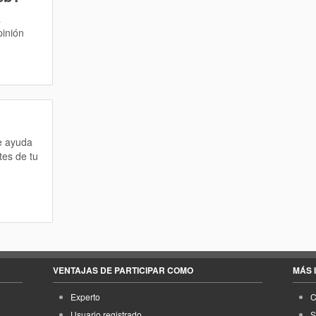
a
pinión
te ayuda
tes de tu
VENTAJAS DE PARTICIPAR COMO
MÁS 
Experto
C
Usuario registrado
S