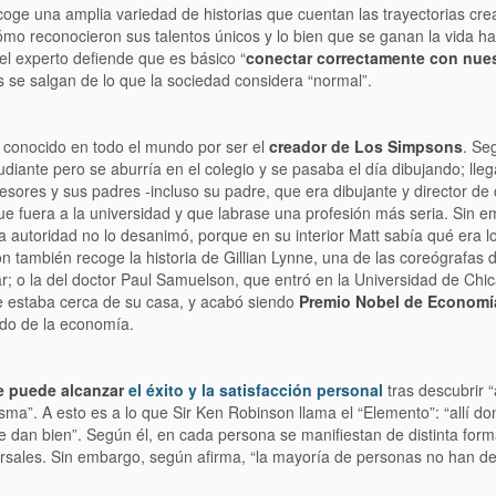
coge una amplia variedad de historias que cuentan las trayectorias cre
mo reconocieron sus talentos únicos y lo bien que se ganan la vida h
 el experto defiende que es básico “
conectar correctamente con nues
os se salgan de lo que la sociedad considera “normal”.
 conocido en todo el mundo por ser el
creador de Los Simpsons
. Se
iante pero se aburría en el colegio y se pasaba el día dibujando; lle
fesores y sus padres -incluso su padre, que era dibujante y director de 
ue fuera a la universidad y que labrase una profesión más seria. Sin e
 autoridad no lo desanimó, porque en su interior Matt sabía qué era l
on también recoge la historia de Gillian Lynne, una de las coreógrafas 
lar; o la del doctor Paul Samuelson, que entró en la Universidad de Chi
e estaba cerca de su casa, y acabó siendo
Premio Nobel de Economí
ndo de la economía.
e puede alcanzar
el éxito y la satisfacción personal
tras descubrir 
asma”. A esto es a lo que Sir Ken Robinson llama el “Elemento”: “allí d
e dan bien”. Según él, en cada persona se manifiestan de distinta form
sales. Sin embargo, según afirma, “la mayoría de personas no han de