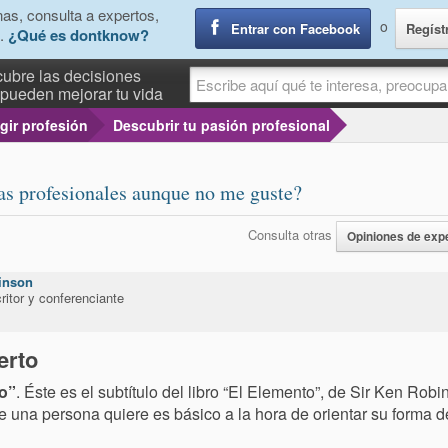
as, consulta a expertos,
o
Entrar con Facebook
Regíst
.
¿Qué es dontknow?
ubre las decisiones
pueden mejorar tu vida
gir profesión
Descubrir tu pasión profesional
das profesionales aunque no me guste?
Consulta otras
Opiniones de exp
inson
ritor y conferenciante
erto
do”
. Éste es el subtítulo del libro “El Elemento”, de Sir Ken Robi
e una persona quiere es básico a la hora de orientar su forma de