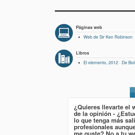
Páginas web
Web de Sir Ken Robinson
Libros
El elemento, 2012 · De Bo
¿Quieres llevarte el 
de la opinión
- ¿Estu
lo que tenga más sal
profesionales aunqu
me guste? No
a tu w