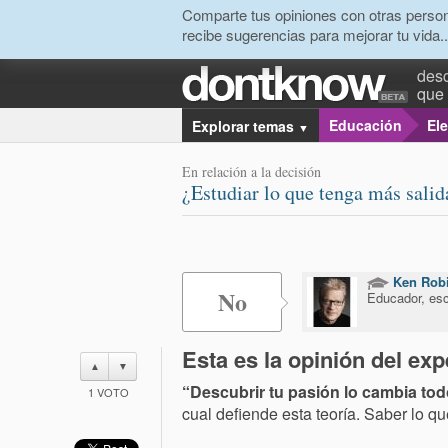
Comparte tus opiniones con otras person
recibe sugerencias para mejorar tu vida..
desc
que 
Educación
Ele
Explorar temas
▼
En relación a la decisión
¿Estudiar lo que tenga más sali
Ken Rob
No
Educador, esc
Esta es la opinión del exp
▲
▼
“Descubrir tu pasión lo cambia to
1
VOTO
cual defiende esta teoría. Saber lo qu