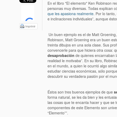
En el libro "El elemento" Ken Robinson re
personas muy diversas. Todas explican có
que les apasiona realmente.
Por lo tanto,
e inclinaciones individuales”, aunque ést
Imprimir
Un buen ejemplo es el de Matt Groening,
Robinson, Matt Groening era un buen estud
treinta dibujos en una sola clase. Sus pro
convencerle para que hiciera otra cosa: q
desaprobación
de quienes encarnaban la
realidad le motivaba”. En su libro, Robins
en el mundo, a quien le ocurrió algo simi
estudiar ciencias económicas, sólo porqu
descubrir su verdadera pasión por el mu
Éstos son tres buenos ejemplos de que
s
forma natural, se les da bien y les entusi
las cosas que te encanta hacer y que se t
componentes de este Elemento son univer
“Elemento””.