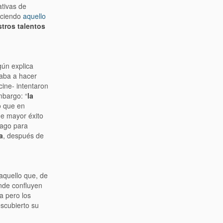
ativas de
aciendo
aquello
tros talentos
gún explica
gaba a hacer
cine- intentaron
mbargo: “
la
o que en
de mayor éxito
cago para
a
, después de
“aquello que, de
onde confluyen
a pero los
scubierto su