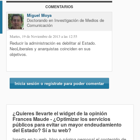
COMENTARIOS
io
Miguel Moya
Doctorando en Investigación de Medios de
Comunicación
Martes, 19 de Noviembre de 2013 a las 12:55
Reducir la administración es debilitar al Estado.
NeoLiberales y anarquistas coinciden en sus
objetivos.
Inicia sesión o regístrate para poder comentar
¿Quieres llevarte el widget de la opinión
Frances Maude - ¿Optimizar los servicios
públicos para evitar un mayor endeudamiento
del Estado? Sí
a tu web?
Inserta en tu web, blog o página personal el contenido de