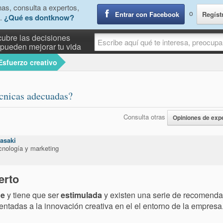
as, consulta a expertos,
o
Entrar con Facebook
Regíst
.
¿Qué es dontknow?
ubre las decisiones
pueden mejorar tu vida
Esfuerzo creativo
écnicas adecuadas?
Consulta otras
Opiniones de exp
asaki
cnología y marketing
erto
de
y tiene que ser
estimulada
y existen una serie de recomenda
entadas a la innovación creativa en el el entorno de la empresa