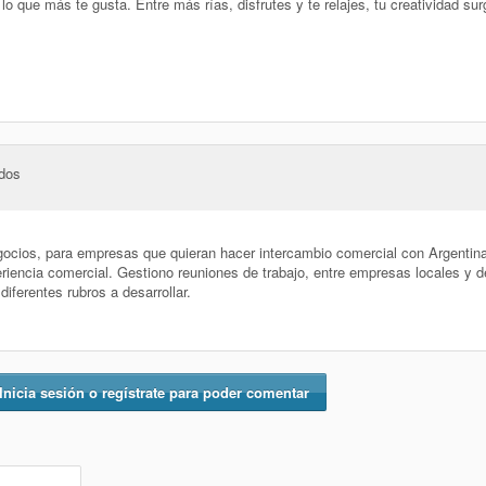
lo que más te gusta. Entre más rías, disfrutes y te relajes, tu creatividad surg
ados
egocios, para empresas que quieran hacer intercambio comercial con Argentin
riencia comercial. Gestiono reuniones de trabajo, entre empresas locales y de
diferentes rubros a desarrollar.
Inicia sesión o regístrate para poder comentar