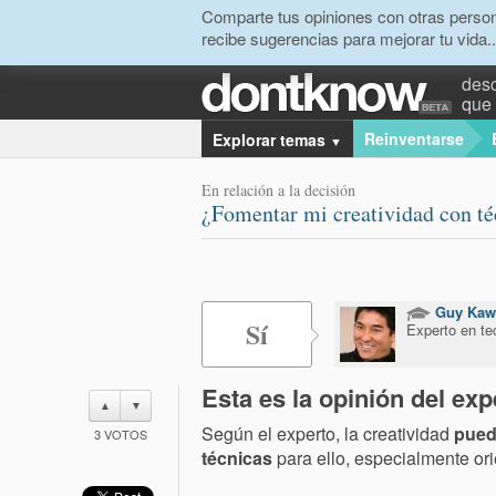
Comparte tus opiniones con otras person
recibe sugerencias para mejorar tu vida..
desc
que 
Reinventarse
Explorar temas
▼
En relación a la decisión
¿Fomentar mi creatividad con t
Guy Kaw
Sí
Experto en te
Esta es la opinión del exp
▲
▼
Según el experto, la creatividad
pue
3
VOTOS
técnicas
para ello, especialmente ori