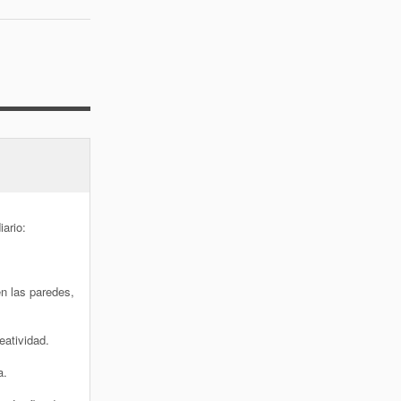
ario:
.
en las paredes,
eatividad.
a.