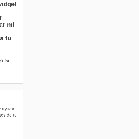
widget
r
ar mi
a tu
a
pinión
te ayuda
tes de tu