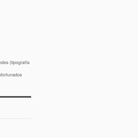
ndes (tipografía
afortunados