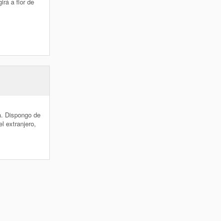
irá a flor de
a. Dispongo de
l extranjero,