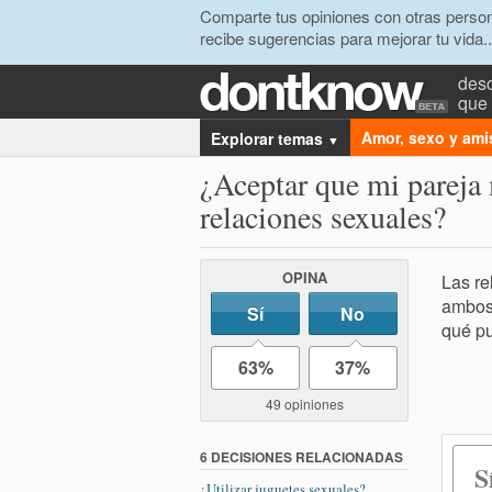
Comparte tus opiniones con otras person
recibe sugerencias para mejorar tu vida..
desc
que 
Amor, sexo y ami
Explorar temas
▼
¿Aceptar que mi pareja 
relaciones sexuales?
OPINA
Las re
ambos 
Sí
No
qué pu
63%
37%
49 opiniones
6 DECISIONES RELACIONADAS
S
¿Utilizar juguetes sexuales?