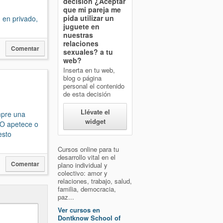
decisión
¿Aceptar
que mi pareja me
pida utilizar un
 en privado,
juguete en
nuestras
relaciones
Comentar
sexuales?
a tu
web?
Inserta en tu web,
blog o página
personal el contenido
de esta decisión
Llévate el
empre una
widget
 O apetece o
esto
Cursos online para tu
desarrollo vital en el
Comentar
plano individual y
colectivo: amor y
relaciones, trabajo, salud,
familia, democracia,
paz...
Ver cursos en
Dontknow School of