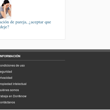
ación de pareja, ¿aceptar que
deje?
INFORMACIÓN
ondiciones de uso
eguridad
rivacidad
ropiedad intelectual
uiénes somos
rabaja en Dontknow
ontáctanos