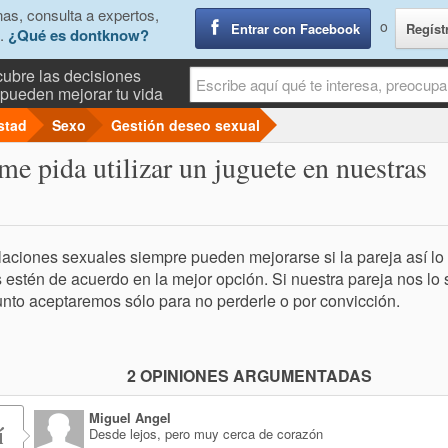
as, consulta a expertos,
o
Entrar con Facebook
Regíst
.
¿Qué es dontknow?
ubre las decisiones
pueden mejorar tu vida
stad
Sexo
Gestión deseo sexual
me pida utilizar un juguete en nuestras
laciones sexuales siempre pueden mejorarse si la pareja así lo
estén de acuerdo en la mejor opción. Si nuestra pareja nos lo
nto aceptaremos sólo para no perderle o por convicción.
2 OPINIONES ARGUMENTADAS
Miguel Angel
í
Desde lejos, pero muy cerca de corazón