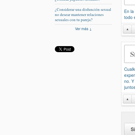
¿Considerar una disfunción sexual
En la
no desear mantener relaciones
todo 
sexuales con tu pareja?
Ver más ↓
▲
S
Cualk
exper
no. Y
juntos
▲
S