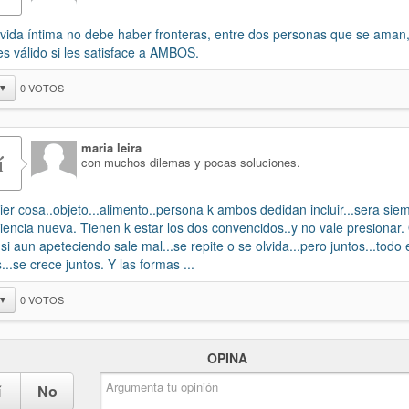
 vida íntima no debe haber fronteras, entre dos personas que se aman,
es válido si les satisface a AMBOS.
0
VOTOS
▼
maria leira
í
con muchos dilemas y pocas soluciones.
ier cosa..objeto...alimento..persona k ambos dedidan incluir...sera si
iencia nueva. Tienen k estar los dos convencidos..y no vale presionar.
 si aun apeteciendo sale mal...se repite o se olvida...pero juntos...todo 
...se crece juntos. Y las formas ...
0
VOTOS
▼
OPINA
í
No