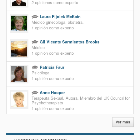
2 opiniones como experto
Laura Fijolek McKain
Médico ginecóloga, obstetra.
1 opinión como experto
Gil Vicente Sarmientos Brooks
Médico
1 opinión como experto
Patricia Faur
Psicóloga
1 opinión como experto
Anne Hooper
Terapeuta Sexual. Autora. Miembro del UK Council for
Psychotherapists
1 opinión como experto
Ver más