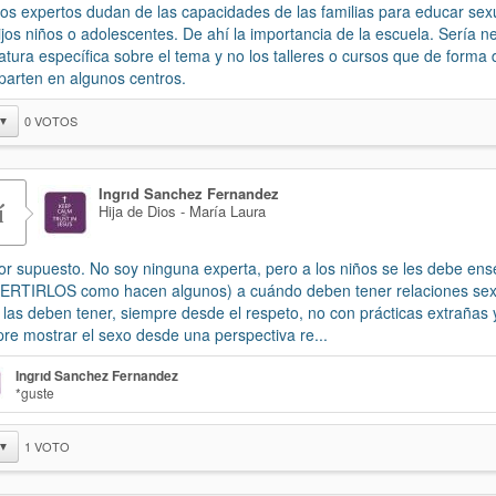
os expertos dudan de las capacidades de las familias para educar se
ijos niños o adolescentes. De ahí la importancia de la escuela. Sería n
atura específica sobre el tema y no los talleres o cursos que de forma 
parten en algunos centros.
0
VOTOS
▼
Ingrıd Sanchez Fernandez
í
Hija de Dios - María Laura
Por supuesto. No soy ninguna experta, pero a los niños se les debe ens
RTIRLOS como hacen algunos) a cuándo deben tener relaciones sex
las deben tener, siempre desde el respeto, no con prácticas extrañas 
re mostrar el sexo desde una perspectiva re...
Ingrıd Sanchez Fernandez
*guste
1
VOTO
▼