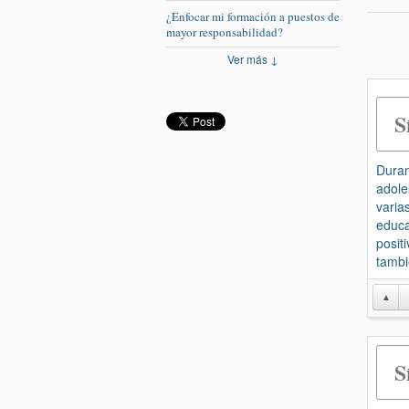
¿Enfocar mi formación a puestos de
mayor responsabilidad?
Ver más ↓
S
Duran
adole
varia
educa
posit
tambi
▲
S