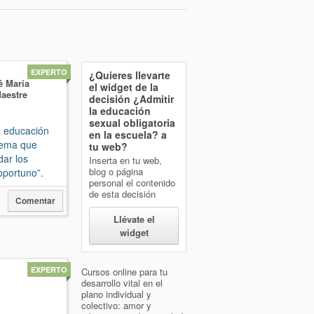
EXPERTO
¿Quieres llevarte
 María
el widget de la
Maestre
decisión
¿Admitir
la educación
sexual obligatoria
a educación
en la escuela?
a
 tema que
tu web?
ar los
Inserta en tu web,
blog o página
oportuno”.
personal el contenido
de esta decisión
0
Comentar
Llévate el
widget
EXPERTO
Cursos online para tu
desarrollo vital en el
plano individual y
colectivo: amor y