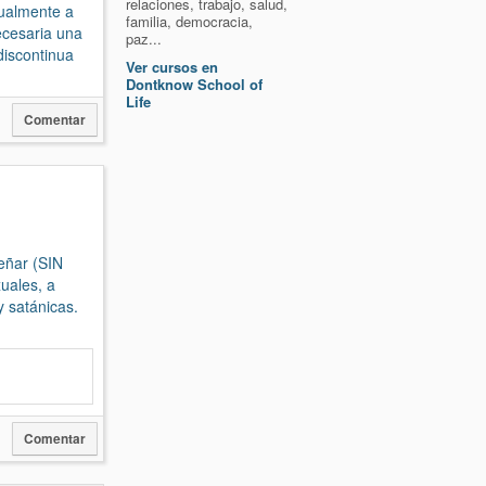
relaciones, trabajo, salud,
xualmente a
familia, democracia,
ecesaria una
paz...
discontinua
Ver cursos en
Dontknow School of
Life
Comentar
eñar (SIN
uales, a
y satánicas.
Comentar