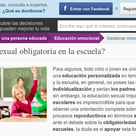
as, consulta a expertos,
o
Entrar con Facebook
Regíst
.
¿Qué es dontknow?
ubre las decisiones
pueden mejorar tu vida
r una persona educada
Educación emocional
Gestionar emo
exual obligatoria en la escuela?
Para algunos, todo niño o joven es únic
una
educación personalizada
en tem
y la escuela, en general, no posee las
individualización
y serían
los padre
s
sin embargo, la educación sexual impa
escolares
es imprescindible para que
obtener una orientación completa sobr
procesos
reproductivos
en términos
ante el debate sobre la
obligatoriedad
escuelas
, la duda es si
apoyar
esta fo