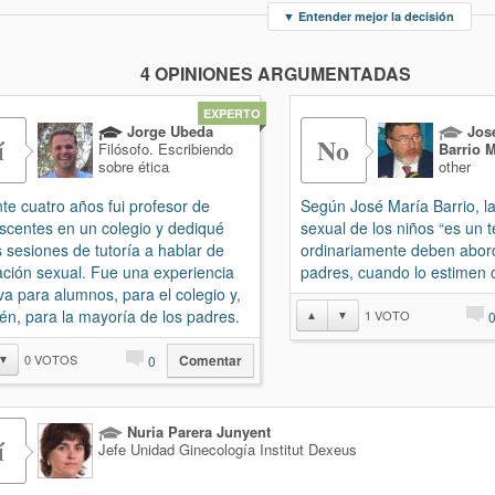
▼
Entender mejor la decisión
4 OPINIONES ARGUMENTADAS
EXPERTO
Jorge Ubeda
José
í
No
Filósofo. Escribiendo
Barrio 
sobre ética
other
te cuatro años fui profesor de
Según José María Barrio, l
scentes en un colegio y dediqué
sexual de los niños “es un
s sesiones de tutoría a hablar de
ordinariamente deben abord
ción sexual. Fue una experiencia
padres, cuando lo estimen 
iva para alumnos, para el colegio y,
én, para la mayoría de los padres.
1
VOTO
▲
▼
0
VOTOS
▼
0
Comentar
Nuria Parera Junyent
í
Jefe Unidad Ginecología Institut Dexeus