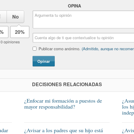
OPINA
í
No
0%
20%
10 opiniones
Publicar como anónimo.
(Admitido, aunque no recome
Opinar
DECISIONES RELACIONADAS
¿Enfocar mi formación a puestos de
¿Asum
mayor responsabilidad?
los h
indep
udar
¿Avisar a los padres que su hijo está
¿Avis