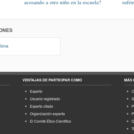
acosando a otro niño en la escuela?
sufri
ONES
elona
VENTAJAS DE PARTICIPAR COMO
MÁS 
Experto
C
Usuario registrado
S
Experto citado
P
Organización experta
P
El Comité Ético-Científico
Q
T