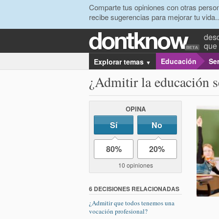
Comparte tus opiniones con otras person
recibe sugerencias para mejorar tu vida..
desc
que 
Educación
Se
Explorar temas
▼
¿Admitir la educación s
OPINA
Sí
No
80%
20%
10 opiniones
6 DECISIONES RELACIONADAS
¿Admitir que todos tenemos una
vocación profesional?