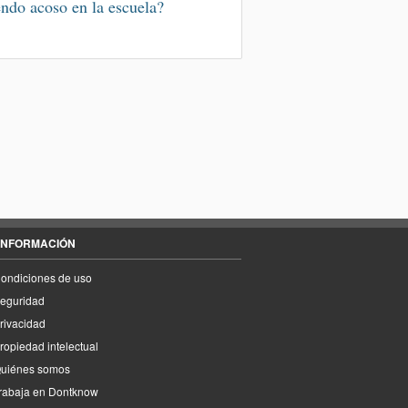
endo acoso en la escuela?
INFORMACIÓN
ondiciones de uso
eguridad
rivacidad
ropiedad intelectual
uiénes somos
rabaja en Dontknow