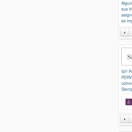
Algun
sus h
asign
se im
▲
S
Sí!! 
PERVE
cómo 
Siemp
▲