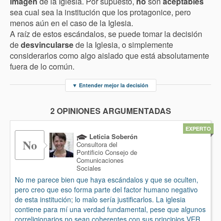
imagen
de la Iglesia. Por supuesto,
no
son
aceptables
sea cual sea la institución que los protagonice, pero
menos aún en el caso de la Iglesia.
A raíz de estos escándalos, se puede tomar la decisión
de
desvincularse
de la Iglesia, o simplemente
considerarlos como algo aislado que está absolutamente
fuera de lo común.
▼
Entender mejor la decisión
2 OPINIONES ARGUMENTADAS
EXPERTO
Leticia Soberón
No
Consultora del
Pontificio Consejo de
Comunicaciones
Sociales
No me parece bien que haya escándalos y que se oculten,
pero creo que eso forma parte del factor humano negativo
de esta institución; lo malo sería justificarlos. La iglesia
contiene para mí una verdad fundamental, pese que algunos
correligionarios no sean coherentes con sus principios.VER