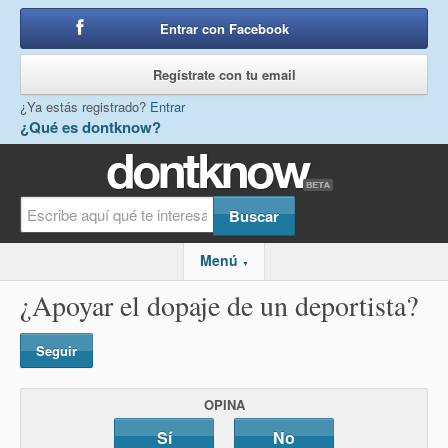
Entrar con Facebook
o
Regístrate con tu email
¿Ya estás registrado?
Entrar
¿Qué es dontknow?
Menú
▼
¿Apoyar el dopaje de un deportista?
Seguir
OPINA
Sí
No