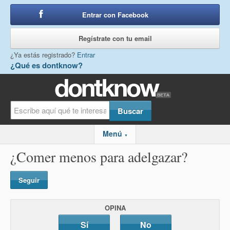
Entrar con Facebook
o
Regístrate con tu email
¿Ya estás registrado?
Entrar
¿Qué es dontknow?
Menú
▼
¿Comer menos para adelgazar?
Seguir
OPINA
Sí
No