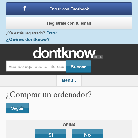
Entrar con Facebook
o
Regístrate con tu email
¿Ya estás registrado?
Entrar
¿Qué es dontknow?
Menú
▼
¿Comprar un ordenador?
Seguir
OPINA
Sí
No