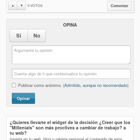
0
VOTOS
▲
▼
Comentar
OPINA
Sí
No
Publicar como anónimo.
(Admitido, aunque no recomendado)
Opinar
¿Quieres llevarte el widget de la decisión
¿Creer que los
"Millenials" son más proclives a cambiar de trabajo?
a
tu web?
Inserta en tu web, blog o página personal el contenido de esta