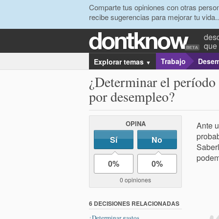
Comparte tus opiniones con otras person
recibe sugerencias para mejorar tu vida..
desc
que 
Trabajo
Desem
Explorar temas
▼
¿Determinar el período 
por desempleo?
OPINA
Ante u
probab
Sí
No
Saberl
podem
0%
0%
0 opiniones
6 DECISIONES RELACIONADAS
¿Determinar gastos