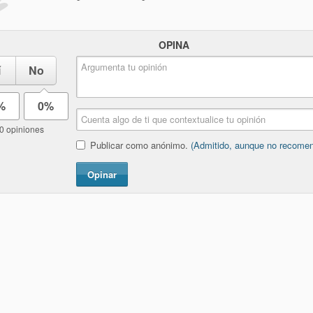
OPINA
í
No
%
0%
0 opiniones
Publicar como anónimo.
(Admitido, aunque no recome
Opinar