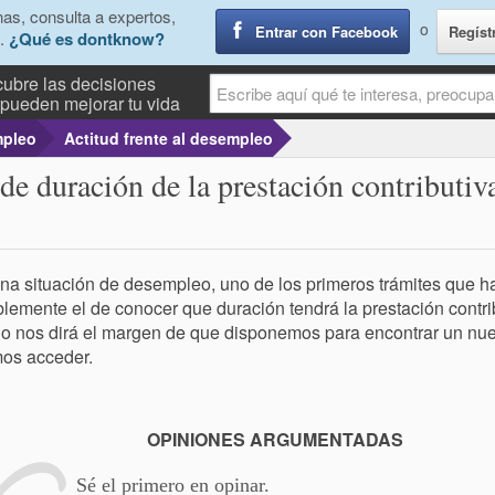
as, consulta a expertos,
o
Entrar con Facebook
Regíst
.
¿Qué es dontknow?
ubre las decisiones
pueden mejorar tu vida
pleo
Actitud frente al desempleo
de duración de la prestación contributiv
na situación de desempleo, uno de los primeros trámites que h
lemente el de conocer que duración tendrá la prestación contr
o nos dirá el margen de que disponemos para encontrar un nuev
os acceder.
OPINIONES ARGUMENTADAS
Sé el primero en opinar.