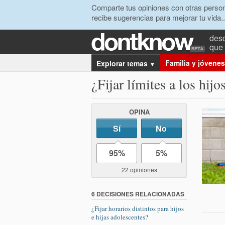
Comparte tus opiniones con otras person
recibe sugerencias para mejorar tu vida..
desc
que 
Familia y jóvenes
Explorar temas
▼
¿Fijar límites a los hij
OPINA
Sí
No
95%
5%
22 opiniones
6 DECISIONES RELACIONADAS
¿Fijar horarios distintos para hijos
e hijas adolescentes?