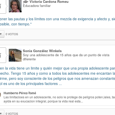
Victoria Cardona Romeu
í
Educadora familiar
oner las pautas y los límites con una mezcla de exigencia y afecto y, 
osible, con tiempo."
0
VOTOS
▼
Sonia González Winkels
í
Soy una adolescente de 15 años que da un punto de vista
diferente
en la vida tiene un limite y quién mejor que una propia adolescente pa
hecho. Tengo 15 años y como a todos los adolescentes me encantan las
tirme, pero soy consciente de los peligros que nos amenazan constant
ol es uno de los principales factores ...
Humberto Pérez-Tomé
Las limitacioes en un adolescente, no solo le protege de peligros poten,iales, t
ayida en su exucacion integral, porque la vida real esta...
0
VOTOS
▼