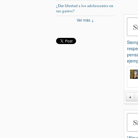
¿Dar libertad a los adolescentes en
sus gastos?
Ver más ↓
S
Siemp
respe
pensa
ejemp
▲
S
"Algu