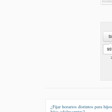
S
9
¿Fijar horarios distintos para hijos
hijas adolescentes?