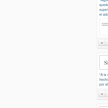
queda
super
el ad
▲
S
"A la
hecho
por el
▲