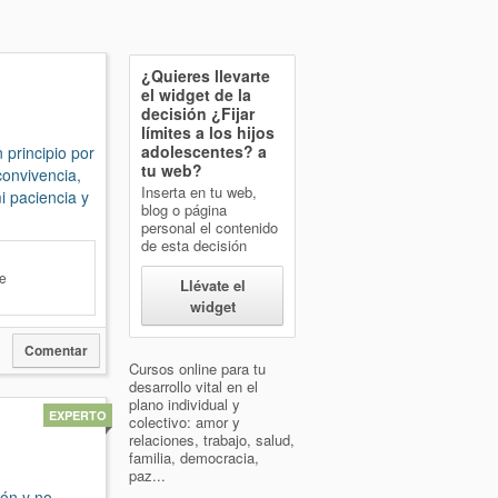
¿Quieres llevarte
el widget de la
decisión
¿Fijar
límites a los hijos
adolescentes?
a
 principio por
tu web?
convivencia,
Inserta en tu web,
i paciencia y
blog o página
personal el contenido
de esta decisión
De
Llévate el
widget
Comentar
Cursos online para tu
desarrollo vital en el
plano individual y
EXPERTO
colectivo: amor y
relaciones, trabajo, salud,
familia, democracia,
paz...
ón y no