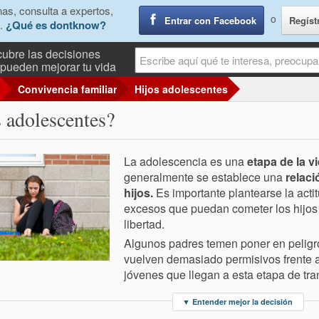
as, consulta a expertos,
o
Entrar con Facebook
Regíst
.
¿Qué es dontknow?
ubre las decisiones
pueden mejorar tu vida
Convivencia familiar
Hijos adolescentes
os adolescentes?
La adolescencia es una
etapa de la v
generalmente se establece una
relaci
hijos.
Es importante plantearse la acti
excesos que puedan cometer los hijos
libertad.
Algunos padres temen poner en peligro
vuelven demasiado permisivos frente a
jóvenes que llegan a esta etapa de tra
▼
Entender mejor la decisión