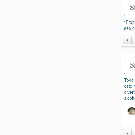
S
"Prop
sea p
▲
S
Todo 
este 
diver
alcoh
▲