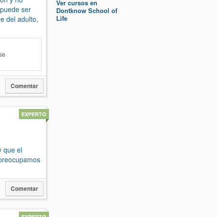
Ver cursos en
 puede ser
Dontknow School of
Life
e del adulto,
se
Comentar
EXPERTO
y que el
s preocupamos
Comentar
EXPERTO