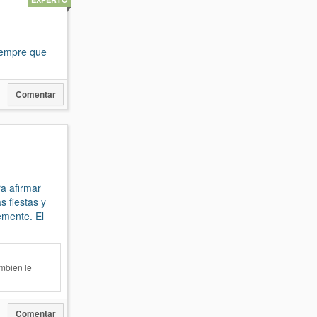
siempre que
Comentar
ra afirmar
 fiestas y
emente. El
ambien le
Comentar