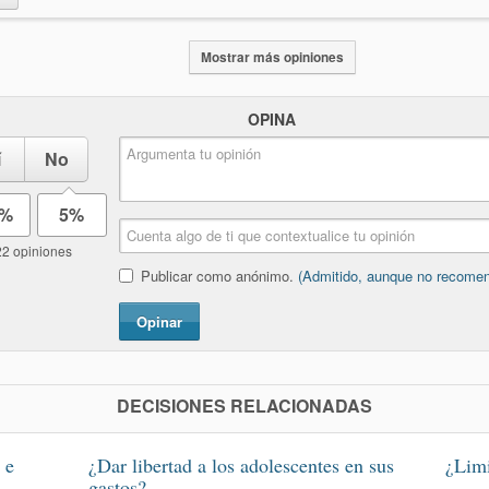
Mostrar más opiniones
OPINA
í
No
5%
5%
22 opiniones
Publicar como anónimo.
(Admitido, aunque no recome
Opinar
DECISIONES RELACIONADAS
 e
¿Dar libertad a los adolescentes en sus
¿Limi
gastos?