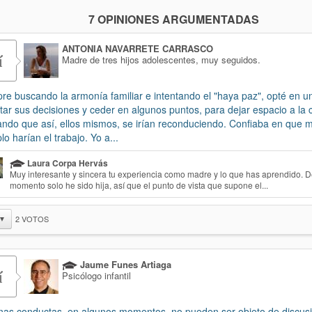
7 OPINIONES ARGUMENTADAS
ANTONIA NAVARRETE CARRASCO
í
Madre de tres hijos adolescentes, muy seguidos.
re buscando la armonía familiar e intentando el "haya paz", opté en un
tar sus decisiones y ceder en algunos puntos, para dejar espacio a la 
ndo que así, ellos mismos, se irían reconduciendo. Confiaba en que m
lo harían el trabajo. Yo a...
Laura Corpa Hervás
Muy interesante y sincera tu experiencia como madre y lo que has aprendido. 
momento solo he sido hija, así que el punto de vista que supone el...
2
VOTOS
▼
Jaume Funes Artiaga
í
Psicólogo infantil
nas conductas, en algunos momentos, no pueden ser objeto de discusi