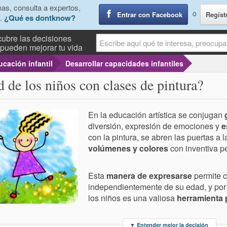
as, consulta a expertos,
o
Entrar con Facebook
Regíst
.
¿Qué es dontknow?
ubre las decisiones
pueden mejorar tu vida
cación infantil
Desarrollar capacidades infantiles
d de los niños con clases de pintura?
En la educación artística se conjugan
diversión, expresión de emociones y
e
con la pintura, se abren las puertas a 
volúmenes y colores
con inventiva p
Esta
manera de expresarse
permite c
independientemente de su edad, y por e
los niños es una valiosa
herramienta 
▼
Entender mejor la decisión