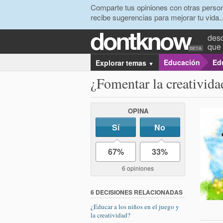
Comparte tus opiniones con otras person
recibe sugerencias para mejorar tu vida..
desc
que 
Educación
Edu
Explorar temas
▼
¿Fomentar la creativida
OPINA
Sí
No
67%
33%
6 opiniones
6 DECISIONES RELACIONADAS
¿Educar a los niños en el juego y
la creatividad?