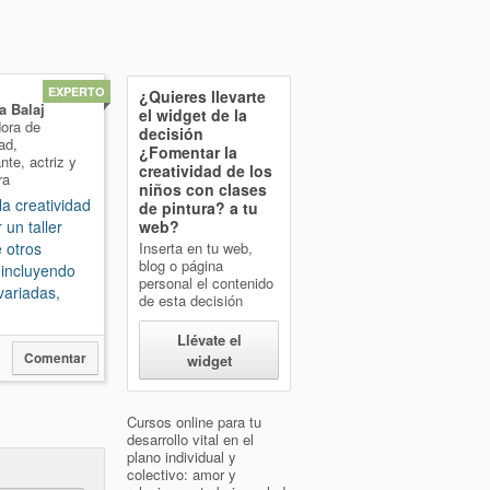
EXPERTO
¿Quieres llevarte
 Balaj
el widget de la
ora de
decisión
ad,
¿Fomentar la
nte, actriz y
creatividad de los
ra
niños con clases
 la creatividad
de pintura?
a tu
 un taller
web?
e otros
Inserta en tu web,
blog o página
 incluyendo
personal el contenido
 variadas,
de esta decisión
Llévate el
0
Comentar
widget
Cursos online para tu
desarrollo vital en el
plano individual y
colectivo: amor y