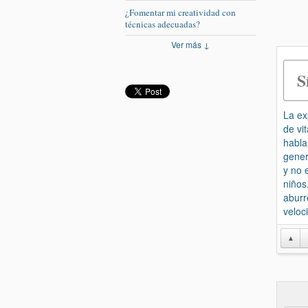
¿Fomentar mi creatividad con
técnicas adecuadas?
Ver más ↓
S
La exp
de vi
habla
gener
y no 
niños
aburr
veloc
▲