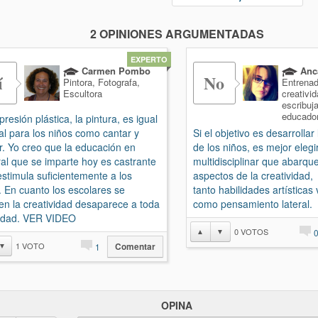
2 OPINIONES ARGUMENTADAS
EXPERTO
Carmen Pombo
Anca
í
No
Pintora, Fotografa,
Entrenad
Escultora
creativid
escribuja
educado
resión plástica, la pintura, es igual
tal para los niños como cantar y
Si el objetivo es desarrollar
r. Yo creo que la educación en
de los niños, es mejor elegir
al que se imparte hoy es castrante
multidisciplinar que abarqu
estimula suficientemente a los
aspectos de la creatividad,
. En cuanto los escolares se
tanto habilidades artísticas
en la creatividad desaparece a toda
como pensamiento lateral.
idad. VER VIDEO
0
VOTOS
▲
▼
1
VOTO
▼
1
Comentar
OPINA