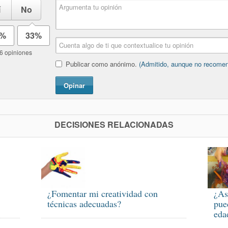
í
No
7%
33%
6 opiniones
Publicar como anónimo.
(Admitido, aunque no recome
Opinar
DECISIONES RELACIONADAS
¿Fomentar mi creatividad con
¿As
técnicas adecuadas?
pue
eda