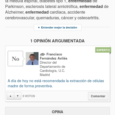
la médula espinal, diabetes tipo 1,
enfermedad
de
Parkinson, esclerosis lateral amiotrófica,
enfermedad
de
Alzheimer,
enfermedad
cardíaca, accidente
cerebrovascular, quemaduras, cáncer y osteoartritis.
▼
Entender mejor la decisión
1 OPINIÓN ARGUMENTADA
EXPERTO
Francisco
No
Fernández Avilés
Director del
Departamento de
Cardiología, U.C.
Madrid
A día de hoy no está recomendada la extracción de células
madre de forma preventiva.
0
VOTOS
▲
▼
Comentar
OPINA