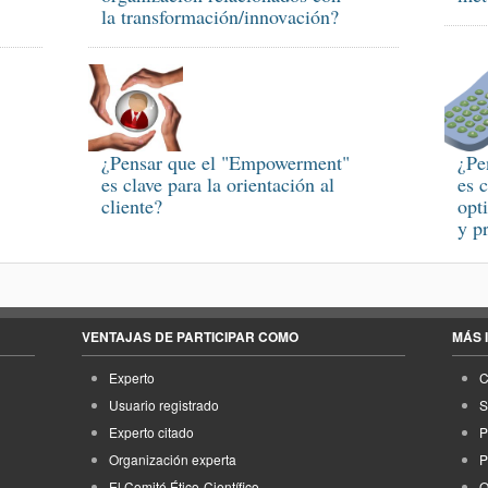
la transformación/innovación?
¿Pensar que el "Empowerment"
¿Pe
es clave para la orientación al
es 
cliente?
opt
y p
VENTAJAS DE PARTICIPAR COMO
MÁS 
Experto
C
Usuario registrado
S
Experto citado
P
Organización experta
P
El Comité Ético-Científico
Q