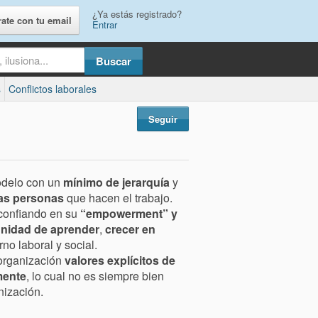
¿Ya estás registrado?
rate con tu email
Entrar
s
Conflictos laborales
Seguir
delo con un
mínimo de jerarquía
y
las personas
que hacen el trabajo.
 confiando en su
“empowerment” y
nidad de aprender
,
crecer en
no laboral y social.
 organización
valores explícitos de
mente
, lo cual no es siempre bien
nización.