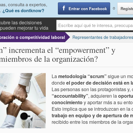
as, consulta a expertos,
o
Entrar con Facebook
Regíst
.
¿Qué es dontknow?
ubre las decisiones
pueden mejorar tu vida
ración o competitividad laboral
Representantes de trabajadore
m” incrementa el “empowerment” y
 miembros de la organización?
La
metodología “scrum”
sigue un mo
donde
el poder de decisión está en 
Las personas son las protagonistas y,
“accountability”
, adquieren la
oportu
conocimiento
y aportar más a su entor
Esto implica que se introduzcan en la
trabajo en equipo y de apertura de 
recibido entre los miembros de la orga