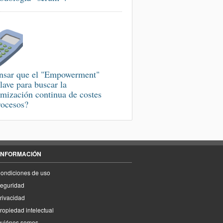
nsar que el "Empowerment"
clave para buscar la
imización continua de costes
rocesos?
INFORMACIÓN
ondiciones de uso
eguridad
rivacidad
ropiedad intelectual
uiénes somos