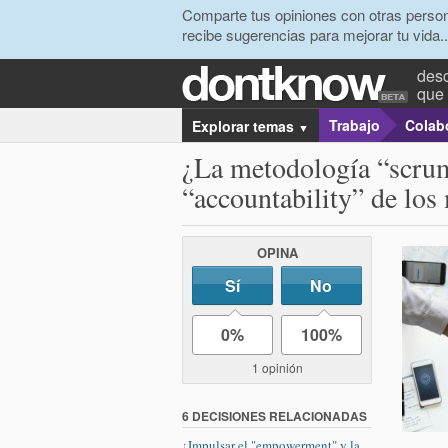
Comparte tus opiniones con otras person
recibe sugerencias para mejorar tu vida..
desc
que 
Trabajo
Colabo
Explorar temas
▼
¿La metodología “scru
“accountability” de los
OPINA
Sí
No
0%
100%
1 opinión
6 DECISIONES RELACIONADAS
¿Impulsar el "empowerment" y la