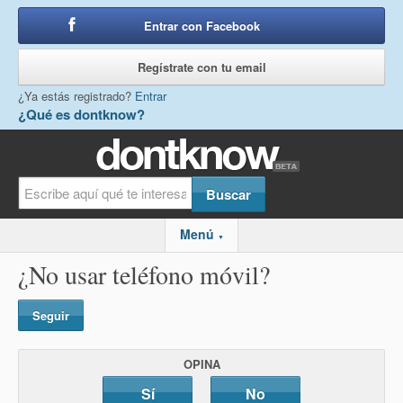
Entrar con Facebook
o
Regístrate con tu email
¿Ya estás registrado?
Entrar
¿Qué es dontknow?
Menú
▼
¿No usar teléfono móvil?
Seguir
OPINA
Sí
No