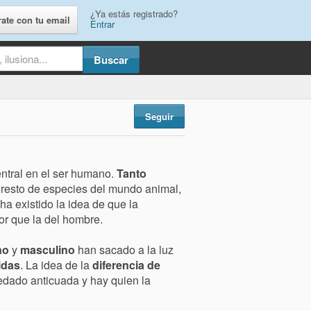
¿Ya estás registrado?
rate con tu email
Entrar
Seguir
ntral en el ser humano.
Tanto
l resto de especies del mundo animal,
 ha existido la idea de que la
or que la del hombre
.
no
y
masculino
han sacado a la luz
idas
. La idea de la
diferencia de
dado anticuada y hay quien la