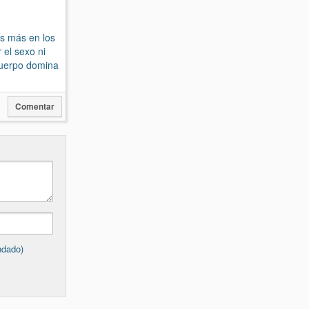
s más en los
 el sexo ni
cuerpo domina
Comentar
ndado)