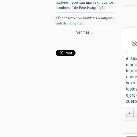
mujeres necesitan más sexo que los
hombres?" de Pere Estupinyà?
¿Tener sexo con hombres o mujeres
indistintamente?
Ver más ↓
S
el se
mamif
femen
endor
sexo 
testos
ejerci
cuerp
▲