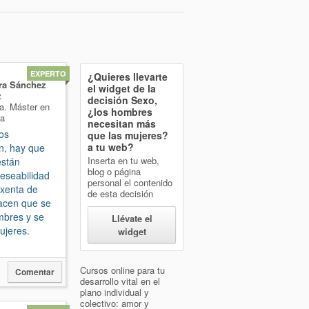
EXPERTO
¿Quieres llevarte
ra Sánchez
el widget de la
z
decisión
Sexo,
a. Máster en
¿los hombres
ía
necesitan más
cos
que las mujeres?
a tu web?
an, hay que
Inserta en tu web,
están
blog o página
eseabilidad
personal el contenido
exenta de
de esta decisión
hacen que se
mbres y se
Llévate el
ujeres.
widget
Cursos online para tu
0
Comentar
desarrollo vital en el
plano individual y
colectivo: amor y