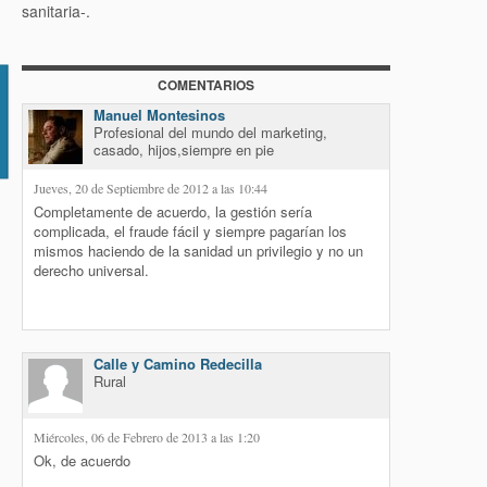
sanitaria-.
COMENTARIOS
io
Manuel Montesinos
Profesional del mundo del marketing,
casado, hijos,siempre en pie
Jueves, 20 de Septiembre de 2012 a las 10:44
Completamente de acuerdo, la gestión sería
complicada, el fraude fácil y siempre pagarían los
mismos haciendo de la sanidad un privilegio y no un
derecho universal.
Calle y Camino Redecilla
Rural
Miércoles, 06 de Febrero de 2013 a las 1:20
Ok, de acuerdo