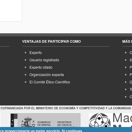
VENTAJAS DE PARTICIPAR COMO
MÁS 
Experto
C
Usuario registrado
S
Experto citado
P
Organización experta
P
El Comité Ético-Científico
Q
T
C
 COFINANCIADA POR EL MINISTERIO DE ECONOMÍA Y COMPETITIVIDAD Y LA COMUNIDAD
ara proporcionarte un mejor servicio. Si continuas