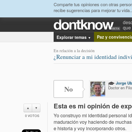
Comparte tus opiniones con otras person
recibe sugerencias para mejorar tu vida..
desc
que 
Paz y convivenci
Explorar temas
▼
En relación a la decisión
¿Renunciar a mi identidad indivi
Jorge U
No
Doctor en Fil
Esta es mi opinión de exp
▲
▼
Yo construyo mi identidad personal i
0
VOTOS
maduración voy haciendo de muchas de
e historia y voy incorporando otros.