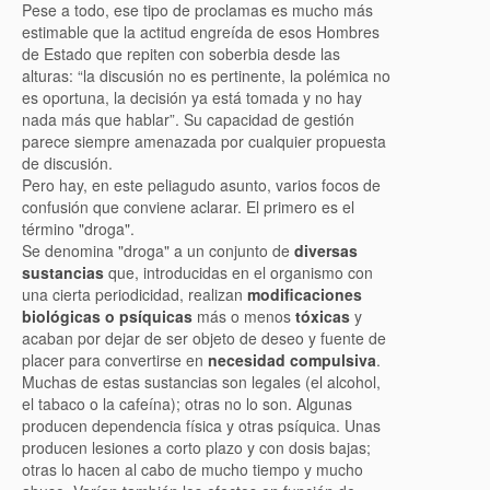
Pese a todo, ese tipo de proclamas es mucho más
estimable que la actitud engreída de esos Hombres
de Estado que repiten con soberbia desde las
alturas: “la discusión no es pertinente, la polémica no
es oportuna, la decisión ya está tomada y no hay
nada más que hablar”. Su capacidad de gestión
parece siempre amenazada por cualquier propuesta
de discusión.
Pero hay, en este peliagudo asunto, varios focos de
confusión que conviene aclarar. El primero es el
término "droga".
Se denomina "droga" a un conjunto de
diversas
sustancias
que, introducidas en el organismo con
una cierta periodicidad, realizan
modificaciones
biológicas o psíquicas
más o menos
tóxicas
y
acaban por dejar de ser objeto de deseo y fuente de
placer para convertirse en
necesidad compulsiva
.
Muchas de estas sustancias son legales (el alcohol,
el tabaco o la cafeína); otras no lo son. Algunas
producen dependencia física y otras psíquica. Unas
producen lesiones a corto plazo y con dosis bajas;
otras lo hacen al cabo de mucho tiempo y mucho