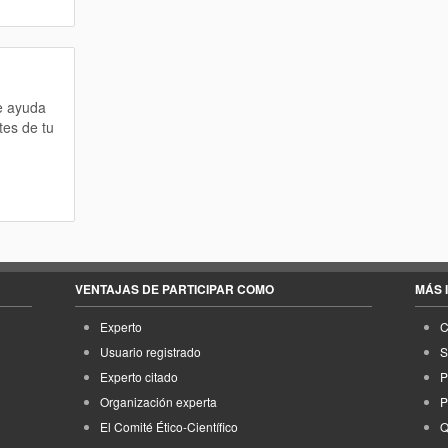
te ayuda
tes de tu
VENTAJAS DE PARTICIPAR COMO
MÁS 
Experto
C
Usuario registrado
S
Experto citado
P
Organización experta
P
El Comité Ético-Científico
Q