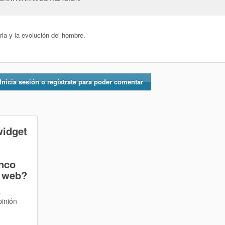
ria y la evolución del hombre.
Inicia sesión o regístrate para poder comentar
widget
inco
 web?
a
pinión