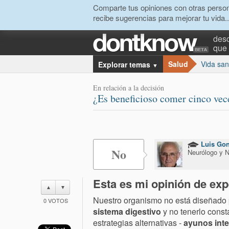
Comparte tus opiniones con otras person
recibe sugerencias para mejorar tu vida..
desc
que 
Salud
Vida sa
Explorar temas
▼
En relación a la decisión
¿Es beneficioso comer cinco vece
Luis Gon
No
Neurólogo y N
Esta es mi opinión de exp
▲
▼
Nuestro organismo no está diseñado
0
VOTOS
sistema digestivo
y no tenerlo const
estrategias alternativas -
ayunos inte