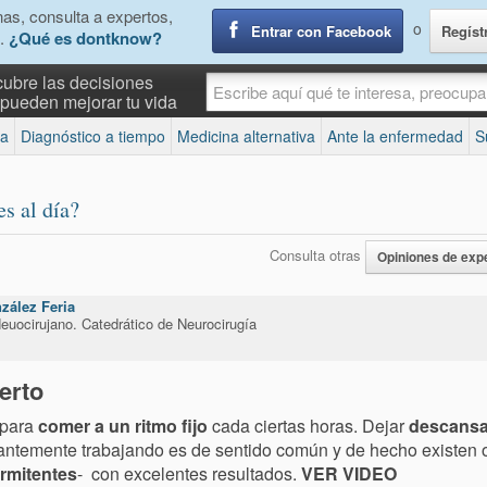
as, consulta a expertos,
o
Entrar con Facebook
Regíst
.
¿Qué es dontknow?
ubre las decisiones
pueden mejorar tu vida
na
Diagnóstico a tiempo
Medicina alternativa
Ante la enfermedad
S
s al día?
Consulta otras
Opiniones de exp
zález Feria
euocirujano. Catedrático de Neurocirugía
erto
 para
comer a un ritmo fijo
cada ciertas horas. Dejar
descansa
antemente trabajando es de sentido común y de hecho existen 
rmitentes
- con excelentes resultados.
VER VIDEO