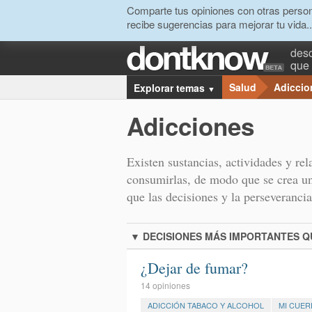
Comparte tus opiniones con otras person
recibe sugerencias para mejorar tu vida..
desc
que 
Salud
Adiccio
Explorar temas
▼
Adicciones
Existen sustancias, actividades y re
consumirlas, de modo que se crea un
que las decisiones y la perseverancia 
▼
DECISIONES MÁS IMPORTANTES 
¿Dejar de fumar?
14 opiniones
ADICCIÓN TABACO Y ALCOHOL
MI CUE