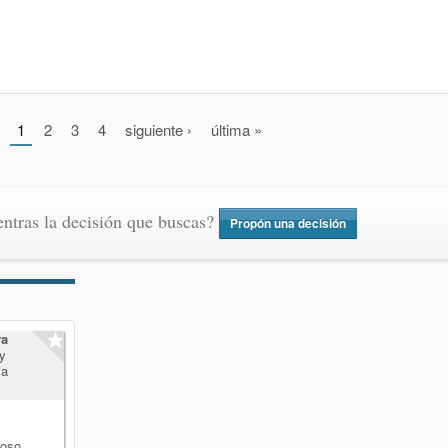
1
2
3
4
siguiente ›
última »
ntras la decisión que buscas?
Propón una decisión
ra
 y
la
ioso