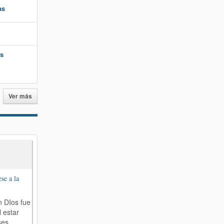
as
es
Ver más
se a la
n DIos fue
l estar
ses