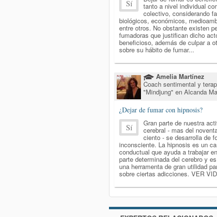
Sí
tanto a nivel individual c
colectivo, considerando f
biológicos, económicos, medioamb
entre otros. No obstante existen p
fumadoras que justifican dicho ac
beneficioso, además de culpar a o
sobre su hábito de fumar...
Amelia Martínez
Coach sentimental y tera
"Mindjung" en Alcanda M
¿Dejar de fumar con hipnosis?
Gran parte de nuestra act
Sí
cerebral - mas del novent
ciento - se desarrolla de 
inconsciente. La hipnosis es un c
conductual que ayuda a trabajar e
parte determinada del cerebro y es,
una herramenta de gran utilidad par
sobre ciertas adicciones. VER VI