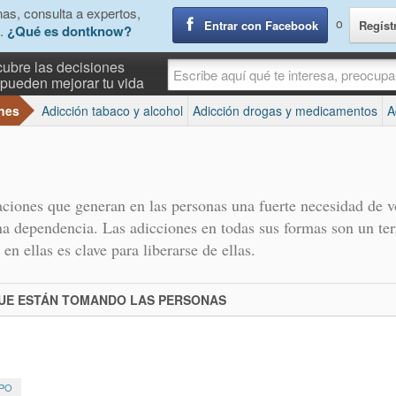
as, consulta a expertos,
o
Entrar con Facebook
Regíst
.
¿Qué es dontknow?
ubre las decisiones
pueden mejorar tu vida
nes
Adicción tabaco y alcohol
Adicción drogas y medicamentos
A
laciones que generan en las personas una fuerte necesidad de v
a dependencia. Las adicciones en todas sus formas son un ter
en ellas es clave para liberarse de ellas.
QUE ESTÁN TOMANDO LAS PERSONAS
RPO