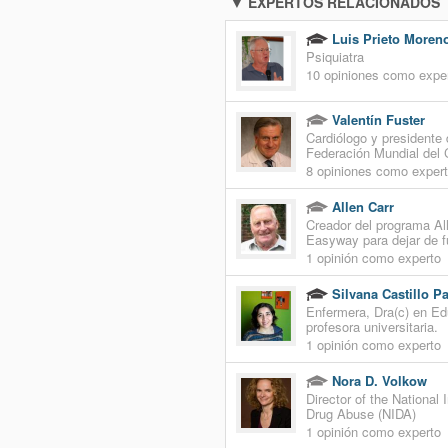
▼ EXPERTOS RELACIONADOS
Luis Prieto Moren
Psiquiatra
10 opiniones como expe
Valentín Fuster
Cardiólogo y presidente 
Federación Mundial del
8 opiniones como exper
Allen Carr
Creador del programa All
Easyway para dejar de f
1 opinión como experto
Silvana Castillo Pa
Enfermera, Dra(c) en Ed
profesora universitaria.
1 opinión como experto
Nora D. Volkow
Director of the National 
Drug Abuse (NIDA)
1 opinión como experto