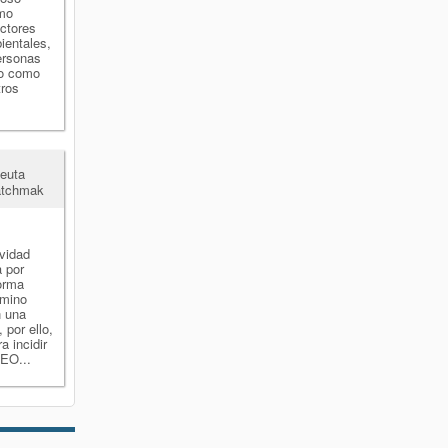
omo
actores
ientales,
ersonas
to como
tros
peuta
atchmak
ividad
a por
forma
amino
n una
 por ello,
a incidir
DEO...