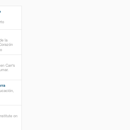
o
rto
de la
 Corazón
to
en Carr's
umar.
rra
ucación,
Institute on