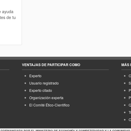
te ayuda
tes de tu
VENTAJAS DE PARTICIPAR COMO
MÁS 
Experto
C
Usuario registrado
S
Experto citado
P
Organización experta
P
El Comité Ético-Científico
Q
T
C