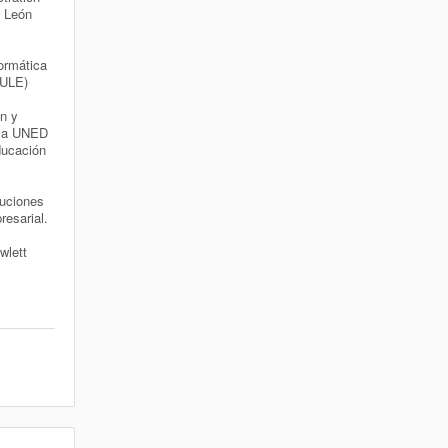
e León
formática
(ULE)
ón y
 la UNED
ducación
luciones
resarial.
wlett