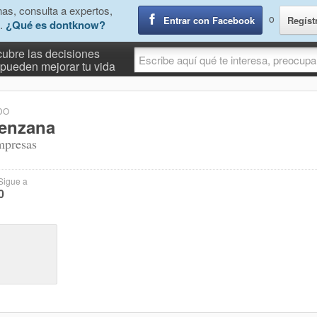
as, consulta a expertos,
o
Entrar con Facebook
Regíst
.
¿Qué es dontknow?
ubre las decisiones
pueden mejorar tu vida
DO
renzana
mpresas
Sigue a
0