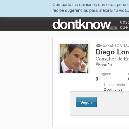
Comparte tus opiniones con otras person
recibe sugerencias para mejorar tu vida..
desc
que 
EXPERTO CITA
Diego Lo
Consultor de E
España
Le siguen
0
Ha publicado:
2 opiniones
Seguir