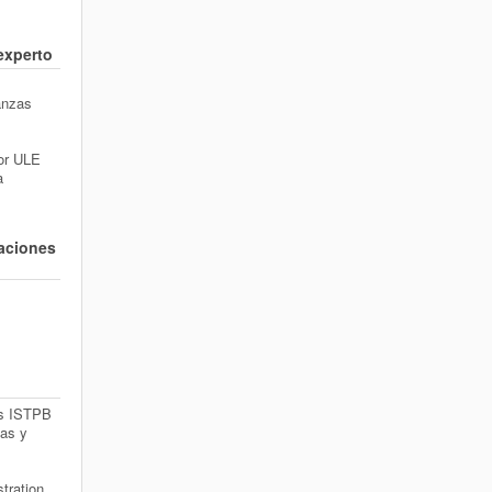
 experto
anzas
or ULE
a
zaciones
as ISTPB
cas y
tration