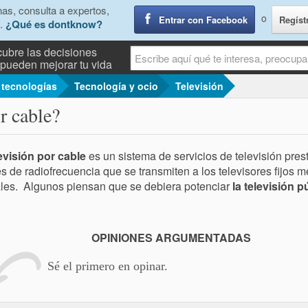
as, consulta a expertos,
o
Entrar con Facebook
Regíst
.
¿Qué es dontknow?
ubre las decisiones
pueden mejorar tu vida
 tecnologías
Tecnología y ocio
Televisión
r cable?
evisión por cable
es un sistema de servicios de televisión pre
s de radiofrecuencia que se transmiten a los televisores fijos m
les. Algunos piensan que se debiera potenciar
la televisión p
OPINIONES ARGUMENTADAS
Sé el primero en opinar.