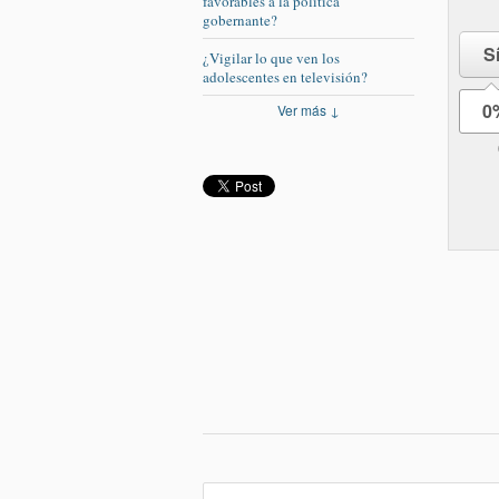
favorables a la política
gobernante?
S
¿Vigilar lo que ven los
adolescentes en televisión?
0
Ver más ↓