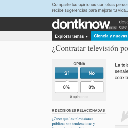
Comparte tus opiniones con otras person
recibe sugerencias para mejorar tu vida..
desc
que 
Ciencia y nuevas
Explorar temas
▼
¿Contratar televisión po
OPINA
La tel
señale
Sí
No
coaxia
0%
0%
0 opiniones
6 DECISIONES RELACIONADAS
¿Creer que las televisiones
públicas son tendenciosas y