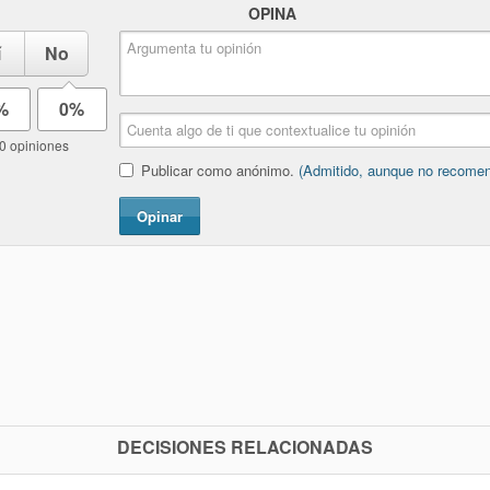
OPINA
í
No
%
0%
0 opiniones
Publicar como anónimo.
(Admitido, aunque no recome
Opinar
DECISIONES RELACIONADAS