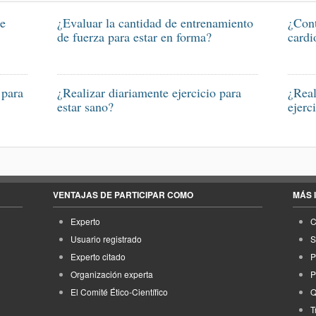
me
¿Evaluar la cantidad de entrenamiento
¿Cont
de fuerza para estar en forma?
cardi
 para
¿Realizar diariamente ejercicio para
¿Real
estar sano?
ejerc
VENTAJAS DE PARTICIPAR COMO
MÁS 
Experto
C
Usuario registrado
S
Experto citado
P
Organización experta
P
El Comité Ético-Científico
Q
T