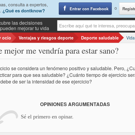
as, consulta a expertos,
o
Entrar con Facebook
Regíst
.
¿Qué es dontknow?
ubre las decisiones
pueden mejorar tu vida
y ocio
Ventajas y riesgos deporte
Deporte saludable
Vida
ue mejor me vendría para estar sano?
rcicio se considera un fenómeno positivo y saludable. Pero, ¿Cuá
cticar para que sea saludable? ¿Cuánto tiempo de ejercicio ser
debe de ser la intensidad de ese ejercicio?
OPINIONES ARGUMENTADAS
Sé el primero en opinar.