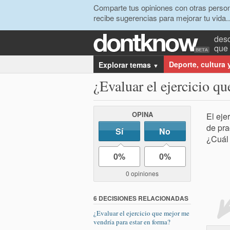
Comparte tus opiniones con otras person
recibe sugerencias para mejorar tu vida..
desc
que 
Deporte, cultura 
Explorar temas
▼
¿Evaluar el ejercicio q
OPINA
El eje
de pra
Sí
No
¿Cuál 
0%
0%
0 opiniones
6 DECISIONES RELACIONADAS
¿Evaluar el ejercicio que mejor me
vendría para estar en forma?