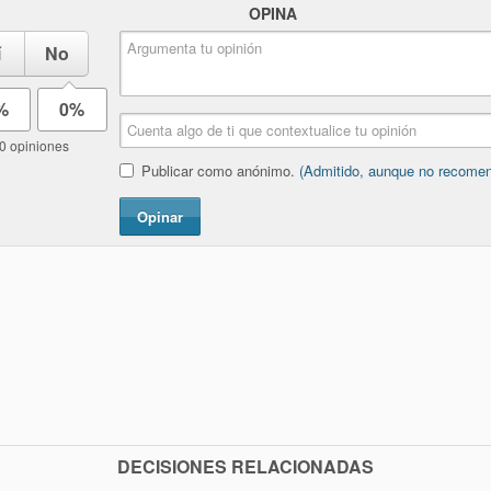
OPINA
í
No
%
0%
0 opiniones
Publicar como anónimo.
(Admitido, aunque no recome
Opinar
DECISIONES RELACIONADAS