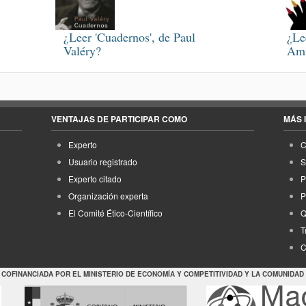
¿Leer 'Cuadernos', de Paul
¿Le
Valéry?
Ami
VENTAJAS DE PARTICIPAR COMO
MÁS 
Experto
C
Usuario registrado
S
Experto citado
P
Organización experta
P
El Comité Ético-Científico
Q
T
C
 COFINANCIADA POR EL MINISTERIO DE ECONOMÍA Y COMPETITIVIDAD Y LA COMUNIDAD