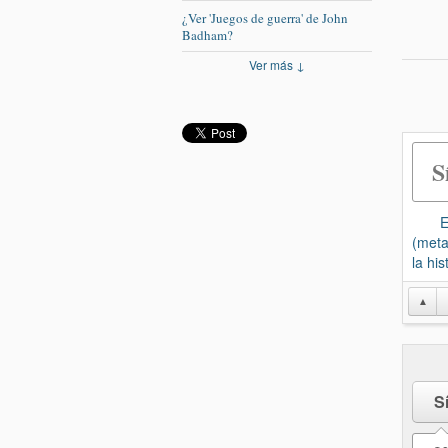
¿Ver 'Juegos de guerra' de John
Badham?
Ver más ↓
S
El do
(meta
la hi
▲
S