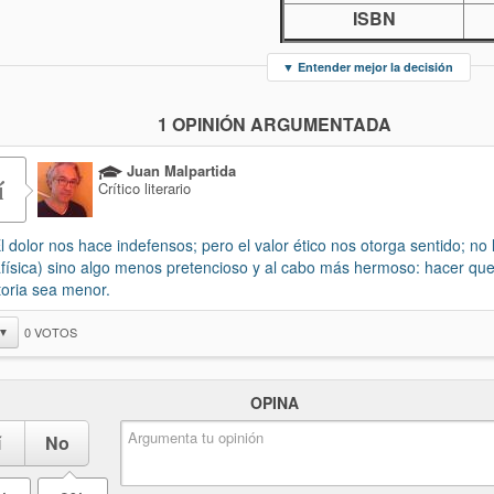
ISBN
▼
Entender mejor la decisión
1 OPINIÓN ARGUMENTADA
Juan Malpartida
í
Crítico literario
lor nos hace indefensos; pero el valor ético nos otorga sentido; no 
física) sino algo menos pretencioso y al cabo más hermoso: hacer que
storia sea menor.
0
VOTOS
▼
OPINA
í
No