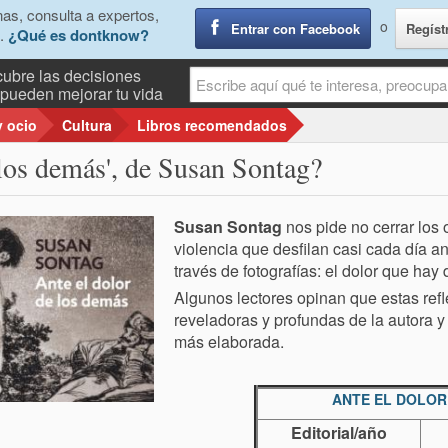
as, consulta a expertos,
o
Entrar con Facebook
Regíst
.
¿Qué es dontknow?
ubre las decisiones
pueden mejorar tu vida
y ocio
Cultura
Libros recomendados
 los demás', de Susan Sontag?
Susan Sontag
nos pide no cerrar los
violencia que desfilan casi cada día an
través de fotografías: el dolor que hay 
Algunos lectores opinan que estas ref
reveladoras y profundas de la autora
más elaborada.
ANTE EL DOLOR
Editorial/año