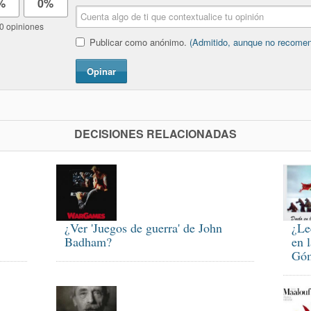
%
0%
0 opiniones
Publicar como anónimo.
(Admitido, aunque no recome
Opinar
DECISIONES RELACIONADAS
¿Ver 'Juegos de guerra' de John
¿Le
Badham?
en 
Gó