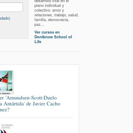
desarrollo vital en el
plano individual y
colectivo: amor y
relaciones, trabajo, salud,
ndado)
familia, democracia,
paz...
Ver cursos en
Dontknow School of
Life
er 'Amundsen-Scott:Duelo
la Antártida' de Javier Cacho
mez?