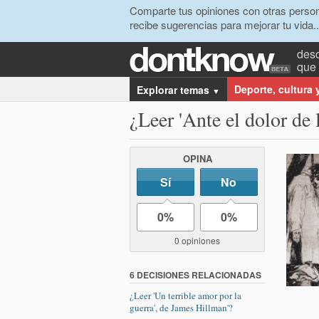
Comparte tus opiniones con otras person
recibe sugerencias para mejorar tu vida..
desc
que 
Deporte, cultura 
Explorar temas
▼
¿Leer 'Ante el dolor de
OPINA
Sí
No
0%
0%
0 opiniones
6 DECISIONES RELACIONADAS
¿Leer 'Un terrible amor por la
guerra', de James Hillman'?