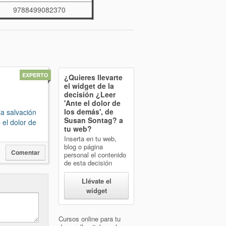
9788499082370
EXPERTO
¿Quieres llevarte
el widget de la
decisión
¿Leer
'Ante el dolor de
los demás', de
la salvación
Susan Sontag?
a
 el dolor de
tu web?
Inserta en tu web,
blog o página
Comentar
personal el contenido
de esta decisión
Llévate el
widget
Cursos online para tu