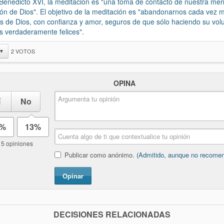
Benedicto XVI, la meditación es "una toma de contacto de nuestra men
ón de Dios". El objetivo de la meditación es "abandonarnos cada vez 
 de Dios, con confianza y amor, seguros de que sólo haciendo su volun
 verdaderamente felices".
2
VOTOS
▼
OPINA
í
No
7%
13%
15 opiniones
Publicar como anónimo.
(Admitido, aunque no recome
Opinar
DECISIONES RELACIONADAS