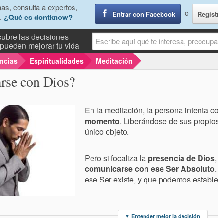
as, consulta a expertos,
o
Entrar con Facebook
Regíst
.
¿Qué es dontknow?
ubre las decisiones
pueden mejorar tu vida
encias
Espiritualidades
Meditación
rse con Dios?
En la meditación, la persona intenta c
momento
. Liberándose de sus propio
único objeto.
Pero si focaliza la
presencia de Dios
comunicarse con ese Ser Absoluto
.
ese Ser existe, y que podemos estable
▼
Entender mejor la decisión