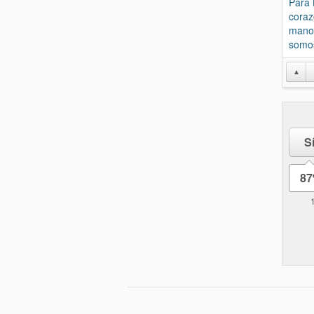
Para 
coraz
manos
somos
▲
S
8