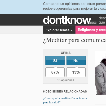
Comparte tus opiniones con otras person
recibe sugerencias para mejorar tu vida..
desc
que 
Religiones y cre
Explorar temas
▼
¿Meditar para comunica
OPINA
Sí
No
87%
13%
15 opiniones
6 DECISIONES RELACIONADAS
¿Creer que la meditación es buena
para la salud?