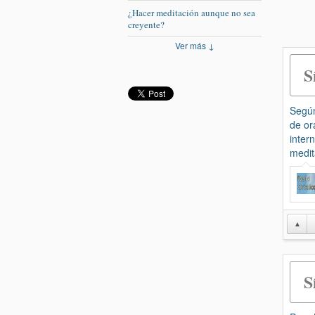
¿Hacer meditación aunque no sea
creyente?
Ver más ↓
S
Según
de or
inter
medit
▲
S