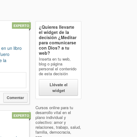
EXPERTO
¿Quieres llevarte
el widget de la
decisión
¿Meditar
para comunicarse
con Dios?
a tu
 en un libro
web?
fuero
Inserta en tu web,
e la
blog o página
personal el contenido
de esta decisión
Llévate el
widget
Comentar
Cursos online para tu
desarrollo vital en el
EXPERTO
plano individual y
colectivo: amor y
relaciones, trabajo, salud,
familia, democracia,
paz...