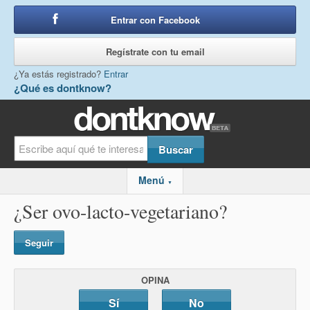
Entrar con Facebook
o
Regístrate con tu email
¿Ya estás registrado?
Entrar
¿Qué es dontknow?
Menú
▼
¿Ser ovo-lacto-vegetariano?
Seguir
OPINA
Sí
No