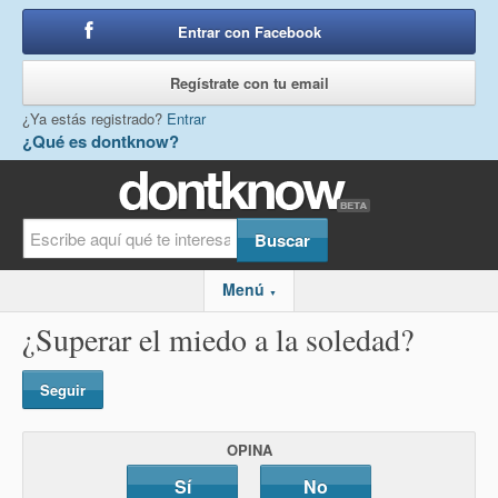
Entrar con Facebook
o
Regístrate con tu email
¿Ya estás registrado?
Entrar
¿Qué es dontknow?
Menú
▼
¿Superar el miedo a la soledad?
Seguir
OPINA
Sí
No