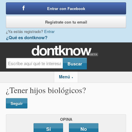
Entrar con Facebook
o
Regístrate con tu email
¿Ya estás registrado?
Entrar
¿Qué es dontknow?
Menú
▼
¿Tener hijos biológicos?
Seguir
OPINA
Sí
No