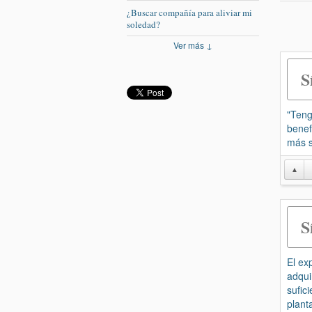
¿Buscar compañía para aliviar mi
soledad?
Ver más ↓
S
"Teng
benef
más s
▲
S
El ex
adqui
sufic
plant