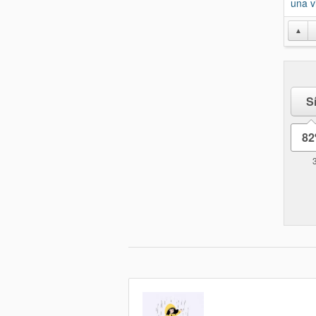
una v
▲
S
8