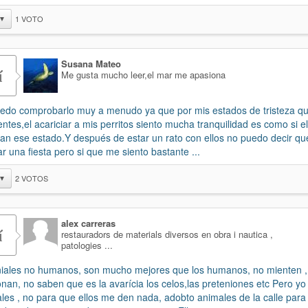
1
VOTO
▼
Susana Mateo
í
Me gusta mucho leer,el mar me apasiona
edo comprobarlo muy a menudo ya que por mis estados de tristeza q
entes,el acariciar a mis perritos siento mucha tranquilidad es como si e
ran ese estado.Y después de estar un rato con ellos no puedo decir qu
r una fiesta pero si que me siento bastante ...
2
VOTOS
▼
alex carreras
í
restauradors de materials diversos en obra i nautica ,
patologies ...
niales no humanos, son mucho mejores que los humanos, no mienten ,
ionan, no saben que es la avarícia los celos,las preteniones etc Pero yo
les , no para que ellos me den nada, adobto animales de la calle par