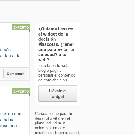
EXPERTO
¿Quieres llevarte
el widget de la
decisión
Mascotas, ¿tener
una para evitar la
ía más
soledad?
a tu
ayudan a dar
web?
Inserta en tu web,
blog o página
Comentar
personal el contenido
de esta decisión
Llévate el
EXPERTO
widget
presión que
Cursos online para tu
desarrollo vital en el
ía había
plano individual y
cluso una
colectivo: amor y
relaciones, trabajo, salud,