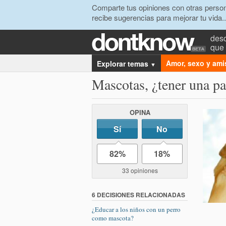
Comparte tus opiniones con otras person
recibe sugerencias para mejorar tu vida..
desc
que 
Amor, sexo y ami
Explorar temas
▼
Mascotas, ¿tener una par
OPINA
Sí
No
82%
18%
33 opiniones
6 DECISIONES RELACIONADAS
¿Educar a los niños con un perro
como mascota?