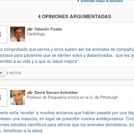
▼
Entender mejor la decisión
4 OPINIONES ARGUMENTADAS
Valentín Fuster
í
Cardiólogo
o comprobado que perros y loros suelen ser los animales de compañ
iciosos para pacientes que se sienten solos y desanimados, que les 
entido a su vida y a que su salud mejore".
2
VOTOS
▼
David Servan-Schreiber
í
Profesor de Psiquiatría clínica en la U. de Pittsburgh
perto solía ‘recetar’ a muchos ancianos que habían pasado por una de
riesen una mascota, en lugar de prescribir nuevos antidepresivos. Cre
ientes estudios científicos para afirmar que los animales domésticos, in
a, benefician a la salud.