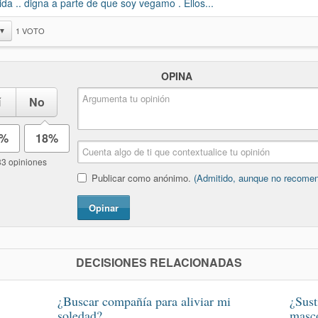
ida .. digna a parte de que soy vegamo . Ellos...
1
VOTO
▼
OPINA
í
No
2%
18%
33 opiniones
Publicar como anónimo.
(Admitido, aunque no recome
Opinar
DECISIONES RELACIONADAS
¿Buscar compañía para aliviar mi
¿Sust
soledad?
masc