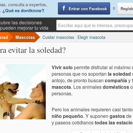
as, consulta a expertos,
o
Entrar con Facebook
Regíst
.
¿Qué es dontknow?
ubre las decisiones
pueden mejorar tu vida
stad
Mascotas
Cuidar mascotas
Elegir mascota
a evitar la soledad?
Vivir solo
permite disfrutar al máximo 
personas que no soportan
la soledad
antojo, de pronto buscan
compañía
y 
mascota
. Los animales
domésticos
o
personas.
Pero los animales requieren casi tant
niño pequeño
. Y suponen
gastos
de 
y paseos cotidianos
todas las estaci