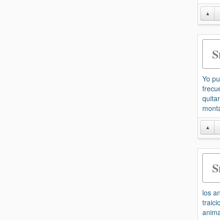
▲
S
Yo pu
frecu
quita
monta
▲
S
los a
traic
anima