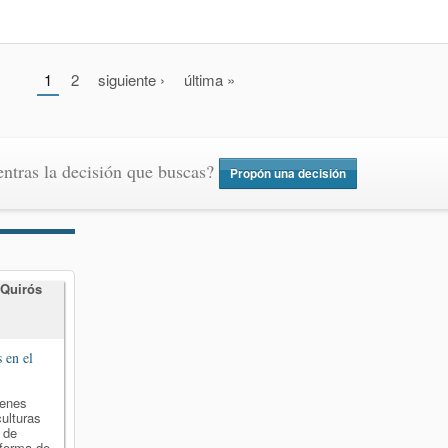
1
2
siguiente ›
última »
ntras la decisión que buscas?
Propón una decisión
 Quirós
o
s en el
venes
ulturas
 de
 forma de