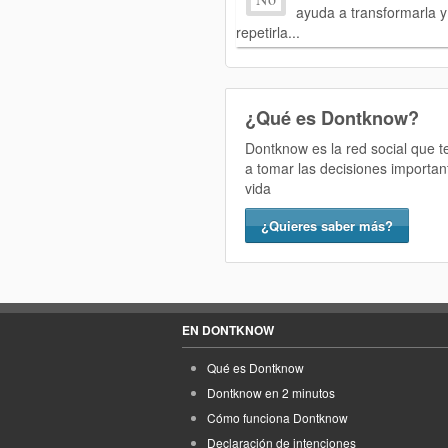
ayuda a transformarla y
repetirla...
¿Qué es Dontknow?
Dontknow es la red social que 
a tomar las decisiones importan
vida
¿Quieres saber más?
EN DONTKNOW
Qué es Dontknow
Dontknow en 2 minutos
Cómo funciona Dontknow
Declaración de intenciones