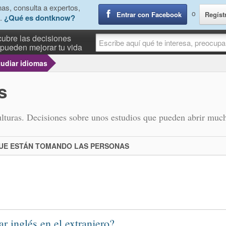
as, consulta a expertos,
o
Entrar con Facebook
Regíst
.
¿Qué es dontknow?
ubre las decisiones
pueden mejorar tu vida
tudiar idiomas
s
culturas. Decisiones sobre unos estudios que pueden abrir much
QUE ESTÁN TOMANDO LAS PERSONAS
ar inglés en el extranjero?