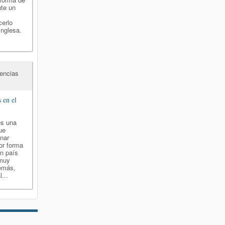
nte un
cerlo
inglesa.
encias
s en el
es una
ue
nar
or forma
un país
 muy
demás,
...