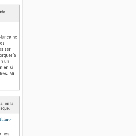
ida.
 Nunca he
nes
es ser
porquería
on un
n en sí
res. Mi
a, en la
osque.
futuro
a nos