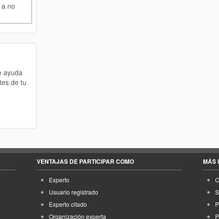
 a no
te ayuda
tes de tu
VENTAJAS DE PARTICIPAR COMO
MÁS 
Experto
C
Usuario registrado
S
Experto citado
P
Organización experta
P