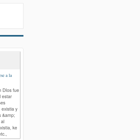
se a la
n DIos fue
l estar
ses
 existia y
s &amp;
 al
istia, ke
tc.,