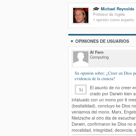
Michael Reynolds
Profesor de Inglés
1 opinión como experto
▼ OPINIONES DE USUARIOS
Al Fern
Computing
Su opinión sobre: ¿Creer en Dios pe
evidencia de la ciencia?
El asunto de no creer e
Sí
crado por Darwin kien a
infatuado con un mono por 8 me
(bestialidad), concluyo ke Dios no
veniamos del mono. Marx, Engel
Nietzsche al otro dia de escuchar
Darwin, confirmaron ke DIos no ex
moralidad, integridad, decencia, e