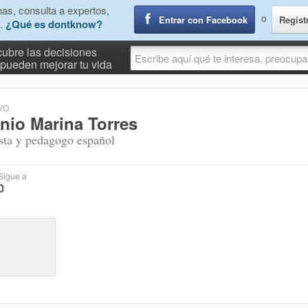
as, consulta a expertos,
o
Entrar con Facebook
Regíst
.
¿Qué es dontknow?
ubre las decisiones
pueden mejorar tu vida
VO
nio Marina Torres
ista y pedagogo español
Sigue a
0