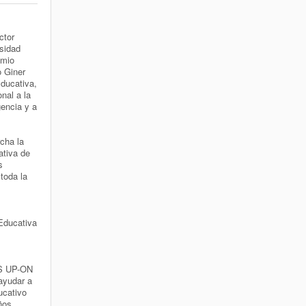
ctor
sidad
emio
 Giner
ducativa,
nal a la
gencia y a
cha la
ativa de
s
 toda la
Educativa
S UP-ON
 ayudar a
ucativo
ños