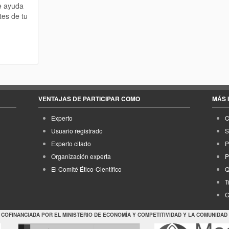
te ayuda
tes de tu
VENTAJAS DE PARTICIPAR COMO
MÁS 
Experto
C
Usuario registrado
S
Experto citado
P
Organización experta
P
El Comité Ético-Científico
Q
T
C
 COFINANCIADA POR EL MINISTERIO DE ECONOMÍA Y COMPETITIVIDAD Y LA COMUNIDAD