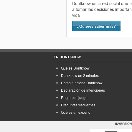
Dontknow es la red social que 
a tomar las decisiones importan
vida
¿Quieres saber más?
EN DONTKNOW
Qué es Dontknow
Dontknow en 2 minutos
Cómo funciona Dontknow
Declaración de intenciones
Reglas de juego
Preguntas frecuentes
Qué es un experto
INVERSIÓN