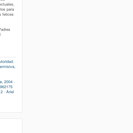
ectuales,
ios para
 felices
Padres
l
utoridad.
permisiva,
a, 2004 ·
3962175
2 · Ariel
1