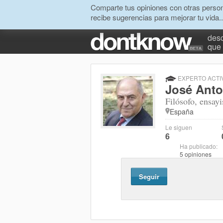
Comparte tus opiniones con otras person
recibe sugerencias para mejorar tu vida..
desc
que 
EXPERTO ACTI
José Anto
Filósofo, ensay
España
Le siguen
6
Ha publicado:
5 opiniones
Seguir