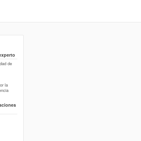
 experto
idad de
or la
encia
zaciones